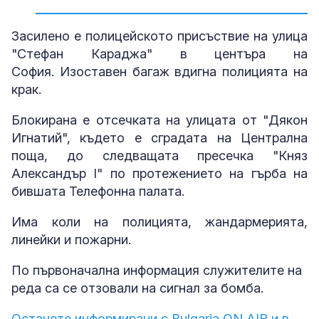
Засилено е полицейското присъствие на улица
"Стефан Караджа" в центъра на
София. Изоставен багаж вдигна полицията на
крак.
Блокирана е отсечката на улицата от "Дякон
Игнатий", където е сградата на Централна
поща, до следващата пресечка "Княз
Александър І" по протежението на гърба на
бившата Телефонна палата.
Има коли на полицията, жандармерията,
линейки и пожарни.
По първоначална информация служителите на
реда са се отзовали на сигнал за бомба.
Останете информирани с Bulgaria ON AIR и в