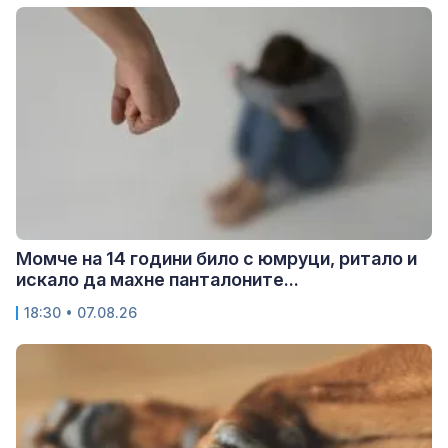
Момче на 14 години било с юмруци, ритало и
искало да махне панталоните...
18:30 • 07.08.26