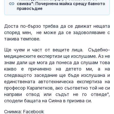
свиква": Почернена майка срещу бавното
правосъдие
Доста по-бързо трябва да се движат нещата
според мен, не може да се задоволяваме с
такива темпове.
Ще чуем и част от вещите лица. Съдебно-
медицинските експертизи ще изслушаме. Аз не
знам дали ще мога да понеса да слушам това
какво е причинено на детето ми, а на
следващото заседание ще бъде изслушана и
единствената автотехническа експертиза на
професор Карапетков, ако съответно той не си
направи отвод или съдът не го отведе",
сподели бащата на Сияна в призива си.
Снимка: Facebook