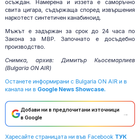
осъждан. Намерена и иззета е саморъчно
свита цигара, съдържаща според извършения
наркотест синтетичен канабиноид.
Мъжът е задържан за срок до 24 часа по
Закона за МВР. Започнато е досъдебно
производство.
Снимка, архив: Димитър Кьосемарлиев
(Bulgaria ON AIR)
Останете информирани с Bulgaria ON AIR и в
канала ни в
Google News Showcase.
Добави ни в предпочитани източници
→
в Google
Харесайте страницата ни във Facebook
ТУК