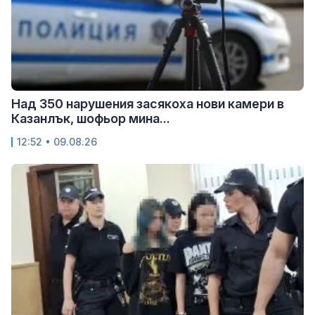
Над 350 нарушения засякоха нови камери в
Казанлък, шофьор мина...
12:52 • 09.08.26