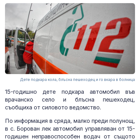
Дете подкара кола, блъсна пешеходец и го вкара в болница
15-годишно дете подкара автомобил във
врачанско село и блъсна пешеходец,
съобщиха от силовото ведомство.
По информация в сряда, малко преди полунощ,
в с. Борован лек автомобил управляван от 15-
годишен неправоспособен водач от същото