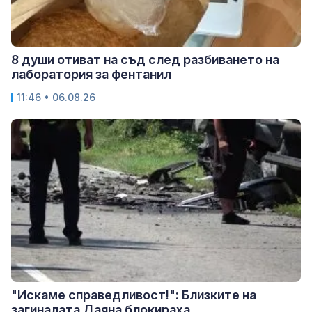
8 души отиват на съд след разбиването на
лаборатория за фентанил
11:46 • 06.08.26
"Искаме справедливост!": Близките на
загиналата Даяна блокираха...