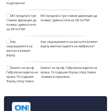
МЗ предлага три главни дирекции да
поемат дейностите на 28-те РЗИ
Как съкращенията на матката влияят
върху имплантацията на ембриона?
Екипът на проф. Габровски вдигна на
крака 15-годишен борец след тежка
травма и парализа