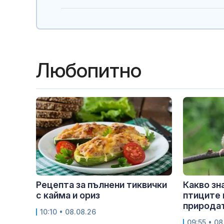
Любопитно
Рецепта за пълнени тиквички
Какво зн
с кайма и ориз
птиците 
природа
10:10 • 08.08.26
09:55 • 08