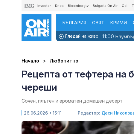
Investor
Dnes
Bloombergtv
Bulgaria On Air
Gol
T
БЪЛГАРИЯ
СВЯТ
КРИМИ
11:00
Гледай на живо
Блумбърг
Начало
Любопитно
Рецепта от тефтера на 
череши
Сочен, плътен и ароматен домашен десерт
26.06.2026 • 15:11
Редактор:
Деси Николов