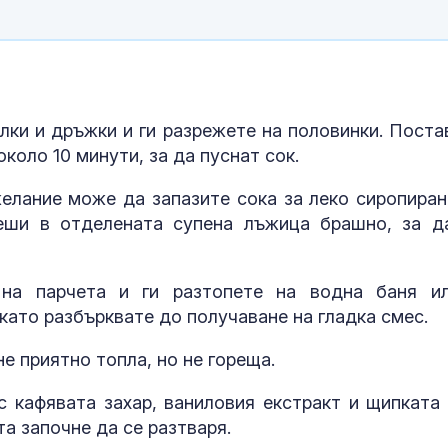
жертви
Руски удари у
трима души, с
дете, в покра
на Киев
лки и дръжки и ги разрежете на половинки. Поста
Министър Абр
 около 10 минути, за да пуснат сок.
Вносът на сл
от Украйна ще
контролира
желание може да запазите сока за леко сиропиран
реши в отделената супена лъжица брашно, за д
на парчета и ги разтопете на водна баня и
 като разбърквате до получаване на гладка смес.
е приятно топла, но не гореща.
с кафявата захар, ваниловия екстракт и щипката 
та започне да се разтваря.