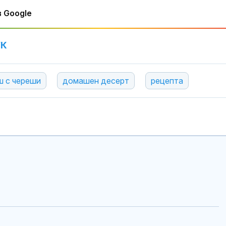
 Google
УК
ш с череши
домашен десерт
рецепта