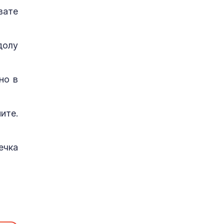
вате
долу
но в
ите.
ечка