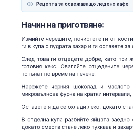
Рецепта за освежаващо ледено кафе
Начин на приготвяне:
Измийте черешите, почистете ги от кости
ги в купа с пудрата захар и ги оставете за
След това ги отцедете добре, като при 
готовия кекс. Оваляйте отцедените че
потънат по време на печене.
Нарежете черния шоколад и маслото 
микровълнова фурна на кратки интервали,
Оставете я да се охлади леко, докато стан
В отделна купа разбийте яйцата заедно 
докато сместа стане леко пухкава и захар