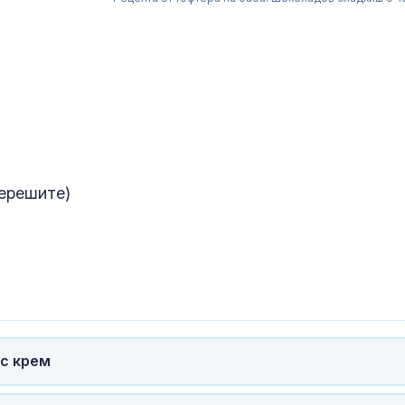
черешите)
Адвокат за
убийството на
Не съм вижда
подобна жест
садизъм от непълнолетни, случаят 
безпрецедентен
Тежка катаст
Бразилия с ав
 с крем
камион и два
автомобила в