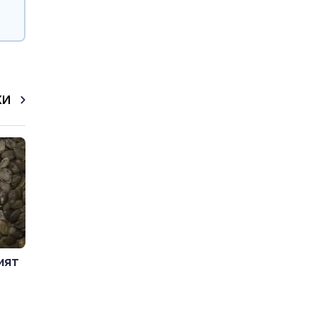
КИ
ият