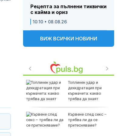
Рецепта за пълнени тиквички
с кайма и ориз
10:10 • 08.08.26
ВИЖ ВСИЧКИ НОВИНИ
Топлинен удар и
 Георги:
дехидратация при
л
кърмачета: какво
окост и
трябва да знаят
е
родителите
рофа в
Кървене след секс –
тобус,
трябва ли да се
притесняваме?
зе пет