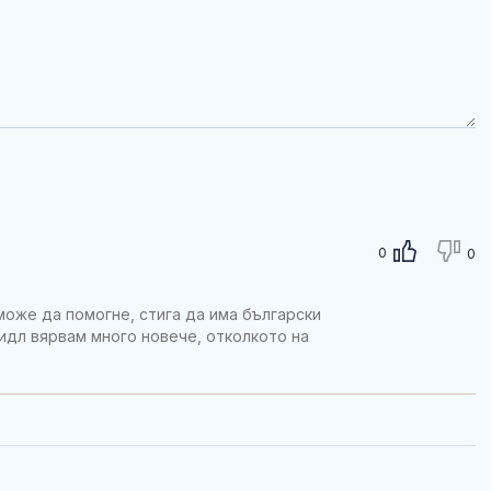
0
0
оже да помогне, стига да има български
Лидл вярвам много новече, отколкото на