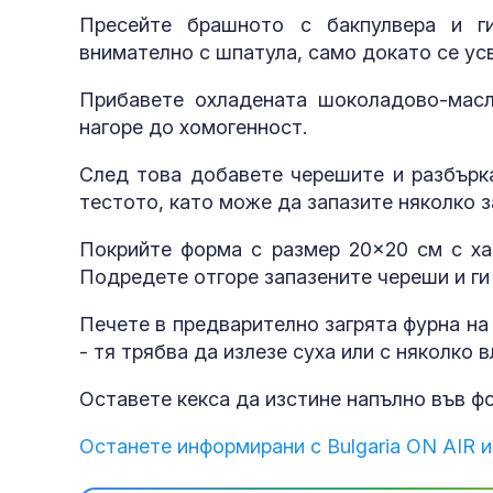
Пресейте брашното с бакпулвера и г
внимателно с шпатула, само докато се ус
Прибавете охладената шоколадово-масл
нагоре до хомогенност.
След това добавете черешите и разбърка
тестото, като може да запазите няколко з
Покрийте форма с размер 20×20 см с хар
Подредете отгоре запазените череши и ги
Печете в предварително загрята фурна на 
- тя трябва да излезе суха или с няколко 
Оставете кекса да изстине напълно във ф
Останете информирани с Bulgaria ON AIR и