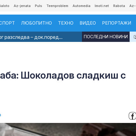
ialoto
Az-jenata
Puls
Teenproblem
Automedia
Imoti.net
Rabota
Az-
СПОРТ
ЛЮБОПИТНО
ТЕХНО
ВИДЕО
РЕПОРТАЖИ
 разследва – док.поред...
ПОСЛЕДНИ НОВИНИ
баба: Шоколадов сладкиш с
а