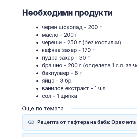
Необходими продукти
черен шоколад - 200 г
масло - 200 г
череши - 250 г (без костилки)
кафява захар - 170 г
пудра захар - 30 г
брашно - 200 г (отделете 1 с.л. за 
бакпулвер - 8 г
яйца - 3 бр.
ванилов екстракт - 1 ч.л.
сол - 1 щипка
Още по темата
Рецепта от тефтера на баба: Орехчета