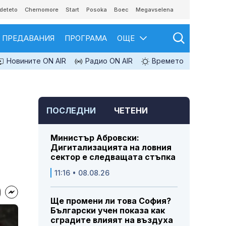
deteto
Chernomore
Start
Posoka
Boec
Megavselena
ПРЕДАВАНИЯ
ПРОГРАМА
ОЩЕ
Новините ON AIR
Радио ON AIR
Времето
ПОСЛЕДНИ
ЧЕТЕНИ
Министър Абровски:
Дигитализацията на ловния
сектор е следващата стъпка
11:16 • 08.08.26
Ще промени ли това София?
Български учен показа как
сградите влияят на въздуха