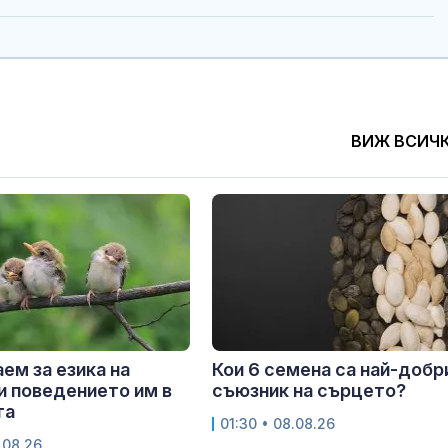
ВИЖ ВСИЧ
аем за езика на
Кои 6 семена са най-добр
и поведението им в
съюзник на сърцето?
та
01:30 • 08.08.26
.08.26