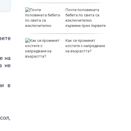
биха
Почти половината
ред тях
бебета по света са
йнините
изключително
кърмени през първите
шест месеца
вете
овски:
Как се променят
ънчоглед
костите с напредване
 се
на възрастта?
е на
а не
ли в
сол,