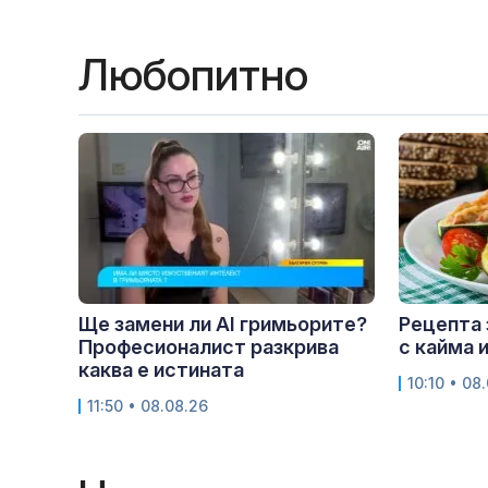
Любопитно
Ще замени ли AI гримьорите?
Рецепта 
Професионалист разкрива
с кайма 
каква е истината
10:10 • 08
11:50 • 08.08.26