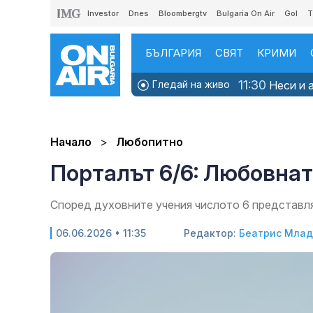
Investor
Dnes
Bloombergtv
Bulgaria On Air
Gol
T
БЪЛГАРИЯ
СВЯТ
КРИМИ
11:30
Гледай на живо
Неси и а
Начало
Любопитно
Порталът 6/6: Любовнат
Според духовните учения числото 6 представля
06.06.2026 • 11:35
Редактор:
Беатрис Мла