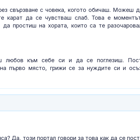
с нарушение
рез свързване с човека, когото обичаш. Можеш д
Национален п
е карат да се чувстваш слаб. Това е моментъ
Тръмп за съд
 да простиш на хората, които са те разочарова
решение за с
строителство
балната зала в Белия дом
Адвокат за
убийството на
ш любов към себе си и да се поглезиш. Пос
Не съм вижда
подобна жест
 на първо място, грижи се за нуждите си и осъ
садизъм от непълнолетни, случаят 
безпрецедентен
са? Да, този портал говори за това как да се пост