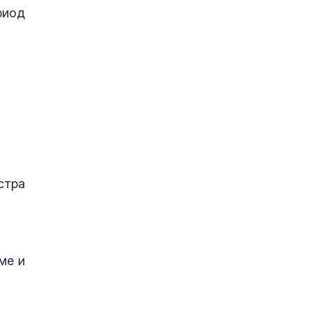
риод
стра
ме и