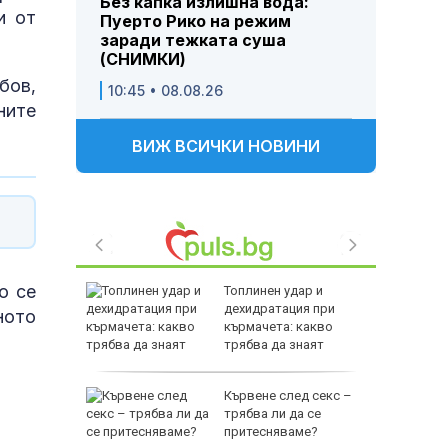
Без капка излишна вода:
и от
Пуерто Рико на режим
заради тежката суша
(СНИМКИ)
бов,
10:45 • 08.08.26
ните
ВИЖ ВСИЧКИ НОВИНИ
о се
джиев:
Топлинен удар и
ката
дехидратация при
ното
 тук
кърмачета: какво
трябва да знаят
родителите
секи
Кървене след секс –
по
трябва ли да се
оморие е
притесняваме?