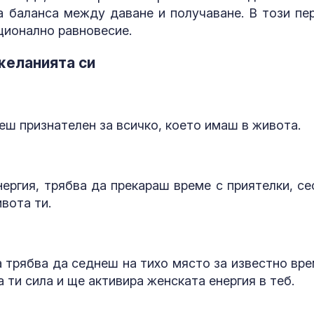
а баланса между даване и получаване. В този пе
ционално равновесие.
желанията си
еш признателен за всичко, което имаш в живота.
ергия, трябва да прекараш време с приятелки, се
вота ти.
а трябва да седнеш на тихо място за известно вре
ти сила и ще активира женската енергия в теб.