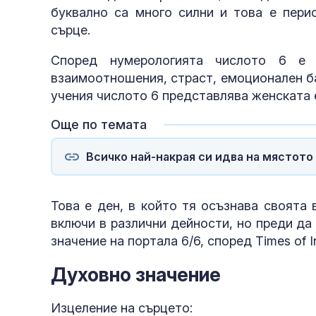
буквално са много силни и това е перио
сърце.
Според нумерологията числото 6 е 
взаимоотношения, страст, емоционален ба
учения числото 6 представлява женската е
Още по темата
Всичко най-накрая си идва на мястото 
Това е ден, в който тя осъзнава своята 
включи в различни дейности, но преди д
значение на портала 6/6, според Times of I
Духовно значение
Изцеление на сърцето: