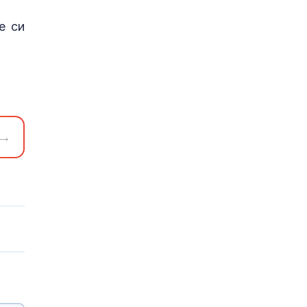
е си
→