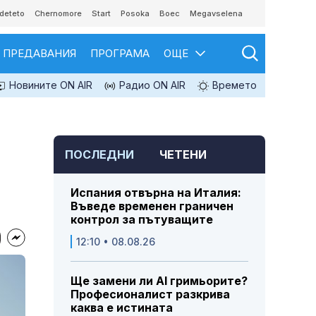
deteto
Chernomore
Start
Posoka
Boec
Megavselena
ПРЕДАВАНИЯ
ПРОГРАМА
ОЩЕ
Новините ON AIR
Радио ON AIR
Времето
ПОСЛЕДНИ
ЧЕТЕНИ
Испания отвърна на Италия:
Въведе временен граничен
контрол за пътуващите
12:10 • 08.08.26
Ще замени ли AI гримьорите?
Професионалист разкрива
каква е истината