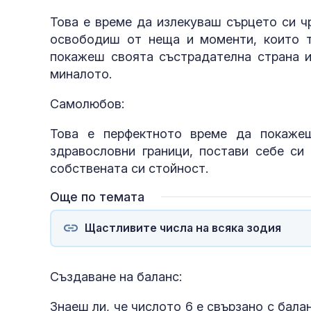
Това е време да излекуваш сърцето си ч
освободиш от неща и моменти, които т
покажеш своята състрадателна страна и
миналото.
Самолюбов:
Това е перфектното време да покаже
здравословни граници, постави себе си
собствената си стойност.
Още по темата
Щастливите числа на всяка зодия
Създаване на баланс:
Знаеш ли, че числото 6 е свързано с балан