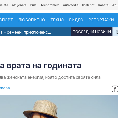
ialoto
Az-jenata
Puls
Teenproblem
Automedia
Imoti.net
Rabota
Az-
СПОРТ
ЛЮБОПИТНО
ТЕХНО
ВИДЕО
РЕПОРТАЖИ
з – семеен, приключенс...
ПОСЛЕДНИ НОВИНИ
а врата на годината
ва женската енергия, която достига своята сила
джова