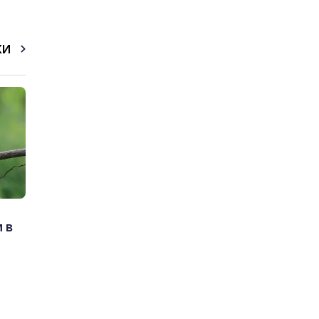
КИ
 в