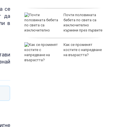
а се
озор:
Почти половината
т да
ебното
бебета по света са
ли в
пиране
изключително
то на
кърмени през първите
шест месеца
Как се променят
 Георги:
костите с напредване
тави
л
на възрастта?
окост и
знай
е
игне