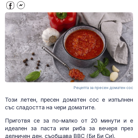
Рецепта за пресен доматен сос
Този летен, пресен доматен сос е изпълнен
със сладостта на чери доматите.
Приготвя се за по-малко от 20 минути и е
идеален за паста или риба за вечеря през
делничен ден, съобщава BBC (Би Би Си).