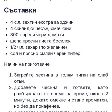
Съставки
4 с.л. зехтин екстра върджин
4 скилидки чесън, смачкани
800 г зрели чери домати
шепа пресни листа босилек
1/2 ч.л. захар (по желание)
сол и прясно смлян черен пипер
Начин на приготвяне
Загрейте зехтина в голям тиган на слаб
огън.
Добавете чесъна и гответе, като
разбърквате от време на време, около 2
минути, докато омекне и стане ароматен,
но без да покафенее.