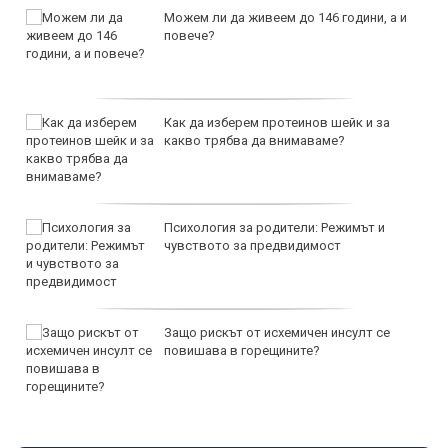
Можем ли да живеем до 146 години, а и
повече?
Как да изберем протеинов шейк и за
какво трябва да внимаваме?
Психология за родители: Режимът и
чувството за предвидимост
Защо рискът от исхемичен инсулт се
повишава в горещините?