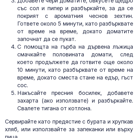
Добавете чери доматите, овкусете щедро
със сол и пипер и разбъркайте, за да се
покрият с ароматния чеснов зехтин.
Гответе около 5 минути, като разбърквате
от време на време, докато доматите
започнат да се пукат.
С помощта на гърба на дървена лъжица
смачкайте половината домати, след
което продължете да готвите още около
10 минути, като разбърквате от време на
време, докато сместа стане на едър, гъст
сос.
Накъсайте пресния босилек, добавете
захарта (ако използвате) и разбъркайте.
Свалете тигана от котлона.
Сервирайте като предястие с бурата и хрупкав
хляб, или използвайте за запеканки или върху
пица.