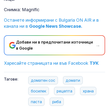
Снимка: Magnific
Останете информирани с Bulgaria ON AIR и в
канала ни в
Google News Showcase.
Добави ни в предпочитани източници
→
в Google
Харесайте страницата ни във Facebook
ТУК
Тагове:
доматен сос
домати
босилек
рецепта
храна
паста
риба