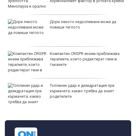
хормоналният фактор в устната кухина
Дори лекото недоспиване може да
повиши теглото
Компактен CRISPR ензим приближава
терапиите, които редактират гени в
тъканите
Топлинен удар и дехидратация при
кърмачета: какво трябва да знаят
родителите