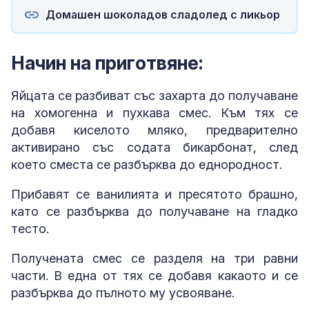
Домашен шоколадов сладолед с ликьор
Начин на приготвяне:
Яйцата се разбиват със захарта до получаване
на хомогенна и пухкава смес. Към тях се
добавя киселото мляко, предварително
активирано със содата бикарбонат, след
което сместа се разбърква до еднородност.
Прибавят се ванилията и пресятото брашно,
като се разбърква до получаване на гладко
тесто.
Получената смес се разделя на три равни
части. В една от тях се добавя какаото и се
разбърква до пълното му усвояване.