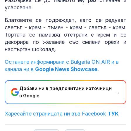
Разбърква се до пълното му разтопяване и
усвояване.
Блатовете се подреждат, като се редуват
светъл - крем - тъмен - крем - светъл - крем.
Тортата се намазва отстрани с крем и се
декорира по желание със смлени орехи и
настърган шоколад.
Останете информирани с Bulgaria ON AIR и в
канала ни в
Google News Showcase.
Добави ни в предпочитани източници
→
в Google
Харесайте страницата ни във Facebook
ТУК