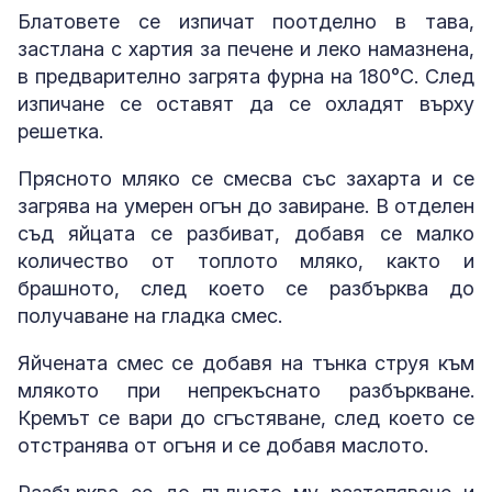
Блатовете се изпичат поотделно в тава,
застлана с хартия за печене и леко намазнена,
в предварително загрята фурна на 180°C. След
изпичане се оставят да се охладят върху
решетка.
Прясното мляко се смесва със захарта и се
загрява на умерен огън до завиране. В отделен
съд яйцата се разбиват, добавя се малко
количество от топлото мляко, както и
брашното, след което се разбърква до
получаване на гладка смес.
Яйчената смес се добавя на тънка струя към
млякото при непрекъснато разбъркване.
Кремът се вари до сгъстяване, след което се
отстранява от огъня и се добавя маслото.