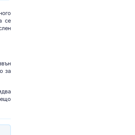
ного
а се
слен
звън
о за
идва
нещо