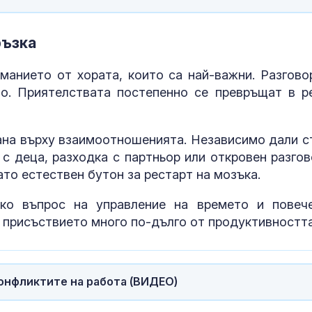
ръзка
анието от хората, които са най-важни. Разгово
во. Приятелствата постепенно се превръщат в р
ана върху взаимоотношенията. Независимо дали с
 с деца, разходка с партньор или откровен разгов
то естествен бутон за рестарт на мозъка.
ко въпрос на управление на времето и повеч
 присъствието много по-дълго от продуктивността
конфликтите на работа (ВИДЕО)