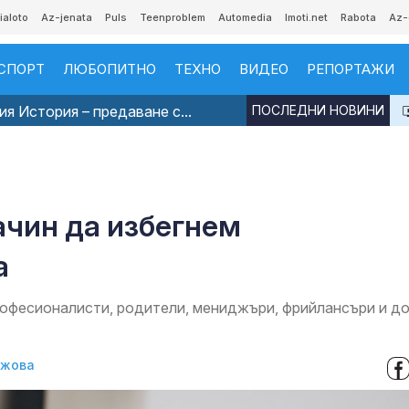
ialoto
Az-jenata
Puls
Teenproblem
Automedia
Imoti.net
Rabota
Az-
СПОРТ
ЛЮБОПИТНО
ТЕХНО
ВИДЕО
РЕПОРТАЖИ
я История – предаване с...
ПОСЛЕДНИ НОВИНИ
ачин да избегнем
а
рофесионалисти, родители, мениджъри, фрийлансъри и д
джова