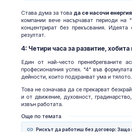
Става дума за това
да се насочи енерги
компании вече насърчават периоди на "
концентрират без прекъсвания. Идеята 
резултат.
4: Четири часа за развитие, хобит
Един от най-често пренебрегваните а
професионалния успех. "4" във формулат
дейности, които подхранват ума и тялото.
Това не означава да се прекарват безкра
и от движение, духовност, градинарство,
извън работата.
Още по темата
Рискът да работиш без договор: Защо 