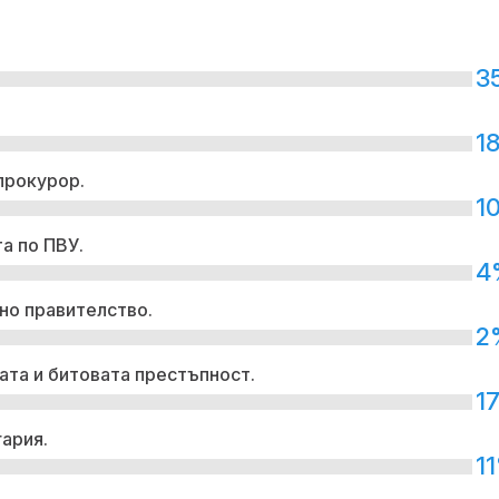
3
1
прокурор.
1
а по ПВУ.
4
но правителство.
2
ата и битовата престъпност.
1
гария.
1