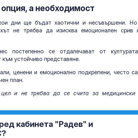
е опция, а необходимост
якои дни ще бъдат хаотични и несъвършени. Но
ехът не трябва да изисква емоционален срив 
нес постепенно се отдалечават от културат
т към устойчиво представяне.
али, ценени и емоционално подкрепени, често са
чен план.
 цел и не трябва да се счита за медицински
ред кабинета "Радев" и
С?