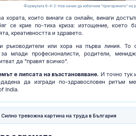
Формулата 6-4-2: Нов начин да избегнем "прегарянето" на 
а хората, които винаги са онлайн, винаги достъп
яг се крие по-тиха криза: изтощение, което б
та, креативността и здравето.
и ръководители или хора на първа линия. То 
за млади професионалисти, родители, менидж
итват да "правят всичко".
мът е липсата на възстановяване.
И точно тук 
ъздадена да изгради по-здравословен ритъм м
 India.
Издирват 58-
годишният Х
Величков от 
 Силно тревожна картина на труда в България
Оряховица
Мъск даде по