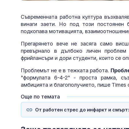
Съвременната работна култура възхваляв
винаги заети. Но под този постоянен б
подкопава мотивацията, взаимоотношения
Прегарянето вече не засяга само висш
превърнало в дълбоко личен проблем 
фрийлансъри и дори студенти, които се оп
Проблемът не е в тежката работа.
Пробле
"формулата 6-4-2" - проста рамка, с
амбицията и благополучието, пише Times of
Още по темата
От работен стрес до инфаркт и смърт: