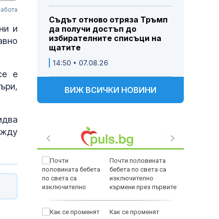
работа
Съдът отново отряза Тръмп
ни и
да получи достъп до
избирателните списъци на
авно
щатите
14:50 • 07.08.26
се е
ъри,
ВИЖ ВСИЧКИ НОВИНИ
идва
ежду
Почти половината
ристо
бебета по света са
Горна
изключително
кърмени през първите
шест месеца
дкрепата
Как се променят