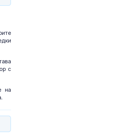
рите
едки
тава
ор с
е на
.