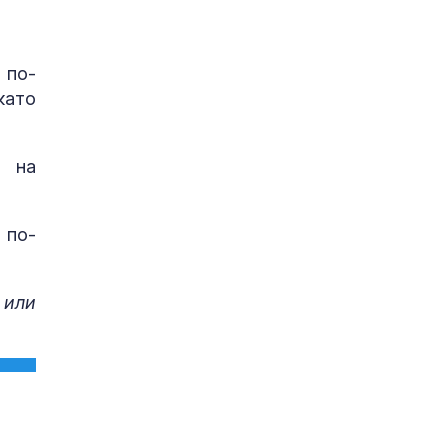
 по-
като
а на
 по-
 или