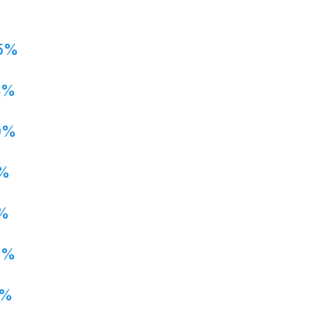
5%
8%
0%
%
%
7%
1%