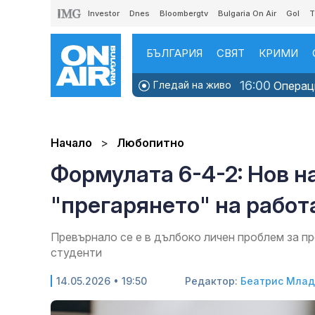
Investor
Dnes
Bloombergtv
Bulgaria On Air
Gol
T
БЪЛГАРИЯ
СВЯТ
КРИМИ
16:00
Гледай на живо
Операци
Начало
Любопитно
Формулата 6-4-2: Нов н
"прегарянето" на работ
Превърнало се е в дълбоко личен проблем за п
студенти
14.05.2026 • 19:50
Редактор:
Беатрис Мла