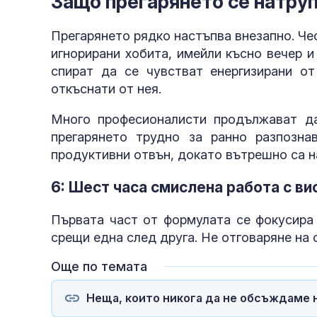
Защо прегарянето се натруп
Прегарянето рядко настъпва внезапно. Чес
игнорирани хобита, имейли късно вечер и
спират да се чувстват енергизирани о
откъснати от нея.
Много професионалисти продължават да
прегарянето трудно за ранно разпозна
продуктивни отвън, докато вътрешно са н
6: Шест часа смислена работа с ви
Първата част от формулата се фокусира 
срещи една след друга. Не отговаряне на 
Още по темата
Неща, които никога да не обсъждаме 