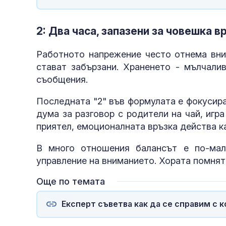
2: Два часа, запазени за човешка в
Работното напрежение често отнема вним
стават забързани. Храненето - мълчали
съобщения.
Последната "2" във формулата е фокусир
дума за разговор с родители на чай, игра
приятел, емоционалната връзка действа ка
В много отношения балансът е по-мал
управление на вниманието. Хората помнят
Още по темата
Експерт съветва как да се справим с 