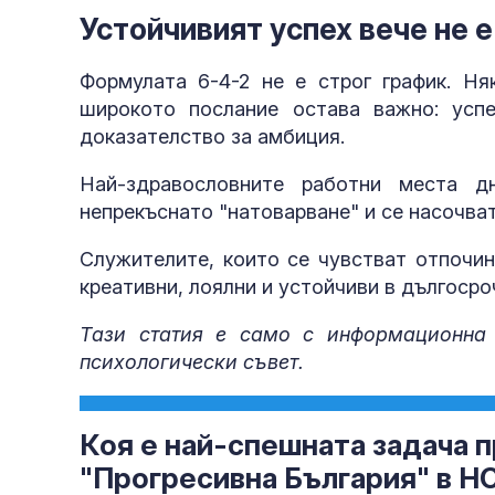
Устойчивият успех вече не 
Формулата 6-4-2 не е строг график. Н
широкото послание остава важно: усп
доказателство за амбиция.
Най-здравословните работни места д
непрекъснато "натоварване" и се насочва
Служителите, които се чувстват отпочин
креативни, лоялни и устойчиви в дългосро
Тази статия е само с информационна
психологически съвет.
Коя е най-спешната задача п
"Прогресивна България" в Н