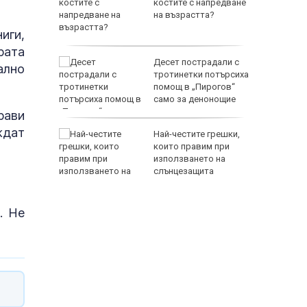
льо Пен
костите с напредване
във
на възрастта?
иги,
рата
ще на
Десет пострадали с
ално
ума по
тротинетки потърсиха
помощ в „Пирогов“
само за денонощие
рави
ждат
 Лепенки
Най-честите грешки,
ти и
които правим при
използването на
стове"
слънцезащита
. Не