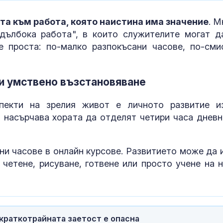
ята към работа, която наистина има значение
. М
дълбока работа", в които служителите могат д
е проста: по-малко разпокъсани часове, по-сми
а и умствено възстановяване
спекти на зрелия живот е личното развитие и
а насърчава хората да отделят четири часа дневн
йни часове в онлайн курсове. Развитието може да 
 четене, рисуване, готвене или просто учене на 
краткотрайната заетост е опасна