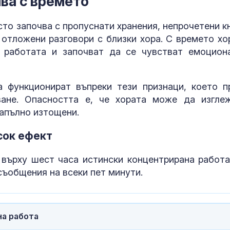
ва с времето
си на Марин 
за изборите 
Франция
то започва с пропуснати хранения, непрочетени кн
 отложени разговори с близки хора. С времето хо
Откриха огни
т работата и започват да се чувстват емоцион
Африканска ч
свинете във
Варненско
 функционират въпреки тези признаци, което п
ване. Опасността е, че хората може да изгле
Сигналите ви:
срещу мигран
апълно изтощени.
проблеми на
"Златните мо
сок ефект
върху шест часа истински концентрирана работа
съобщения на всеки пет минути.
на работа