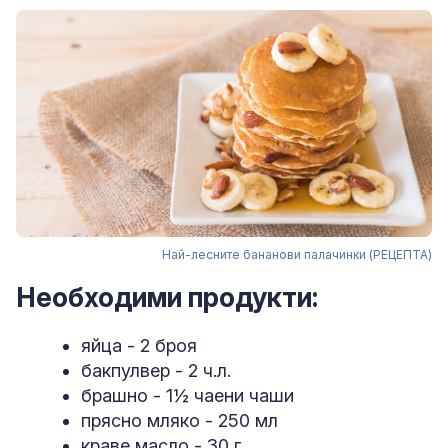
Най-лесните бананови палачинки (РЕЦЕПТА)
Необходими продукти:
яйца - 2 броя
бакпулвер - 2 ч.л.
брашно - 1½ чаени чаши
прясно мляко - 250 мл
краве масло - 30 г