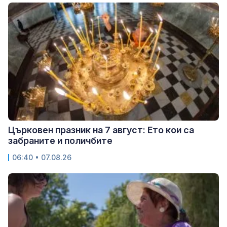
Църковен празник на 7 август: Ето кои са
забраните и поличбите
06:40 • 07.08.26