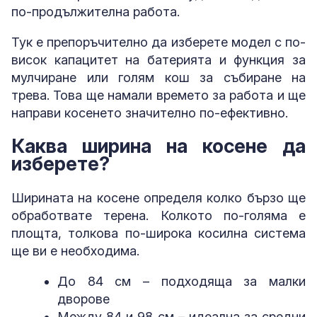
по-продължителна работа.
Тук е препоръчително да изберете модел с по-
висок капацитет на батерията и функция за
мулчиране или голям кош за събиране на
трева. Това ще намали времето за работа и ще
направи косенето значително по-ефективно.
Каква ширина на косене да
изберете?
Ширината на косене определя колко бързо ще
обработвате терена. Колкото по-голяма е
площта, толкова по-широка косилна система
ще ви е необходима.
До 84 см – подходяща за малки
дворове
Между 84 и 98 см – идеална за средни