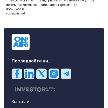
Защо рискът от исхемичен инсулт се
повишава в горещините?
Последвайте ни...
Контакти