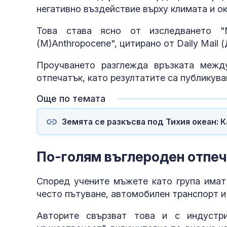
негативно въздействие върху климата и о
Това става ясно от изследването "Me
(M)Anthropocene", цитирано от Daily Mail 
Проучването разглежда връзката межд
отпечатък, като резултатите са публикувани 
Още по темата
Земята се разкъсва под Тихия океан: 
По-голям въглероден отпе
Според учените мъжете като група имат 
често пътуване, автомобилен транспорт и
Авторите свързват това и с индустри