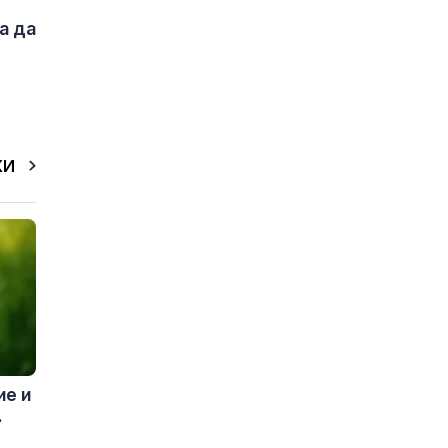
а да
КИ
ие и
.