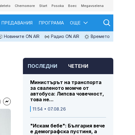
deteto
Chernomore
Start
Posoka
Boec
Megavselena
ПРЕДАВАНИЯ
ПРОГРАМА
ОЩЕ
Новините ON AIR
Радио ON AIR
Времето
ПОСЛЕДНИ
ЧЕТЕНИ
Министърът на транспорта
за сваленото момче от
автобуса: Липсва човечност,
това не...
11:54 • 07.08.26
"Искам бебе": България вече
е демографска пустиня, а