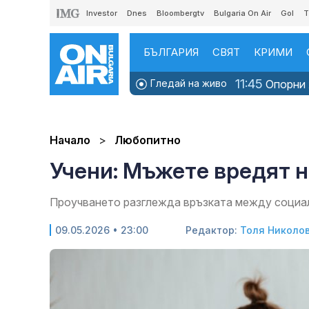
Investor
Dnes
Bloombergtv
Bulgaria On Air
Gol
T
БЪЛГАРИЯ
СВЯТ
КРИМИ
11:45
Гледай на живо
Опорни х
Начало
Любопитно
Учени: Мъжете вредят н
Проучването разглежда връзката между социал
09.05.2026 • 23:00
Редактор:
Толя Николо