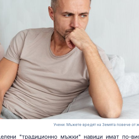
Учени: Мъжете вредят на Земята повече от 
делени "традиционно мъжки" навици имат по-ви