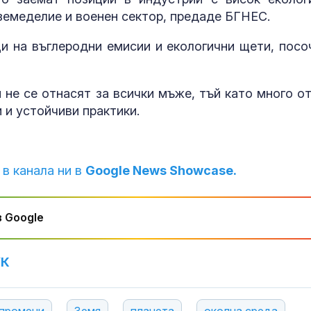
 земеделие и военен сектор, предаде БГНЕС.
ци на въглеродни емисии и екологични щети, посо
 не се отнасят за всички мъже, тъй като много от
 и устойчиви практики.
 в канала ни в
Google News Showcase.
 Google
УК
 промени
Земя
планета
околна среда