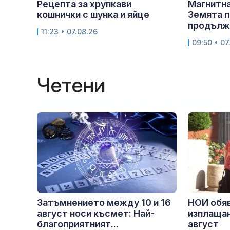
Рецепта за хрупкави
Магнитна
кошнички с шунка и яйце
Земята п
продължи
11:23 • 07.08.26
09:50 • 07
Четени
Затъмнението между 10 и 16
НОИ обяв
август носи късмет: Най-
изплащан
благоприятният...
август