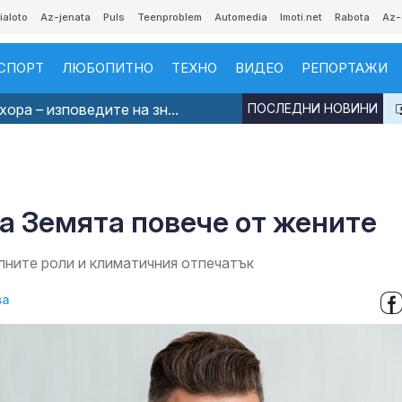
ialoto
Az-jenata
Puls
Teenproblem
Automedia
Imoti.net
Rabota
Az-
СПОРТ
ЛЮБОПИТНО
ТЕХНО
ВИДЕО
РЕПОРТАЖИ
ора – изповедите на зн...
ПОСЛЕДНИ НОВИНИ
а Земята повече от жените
ните роли и климатичния отпечатък
ва