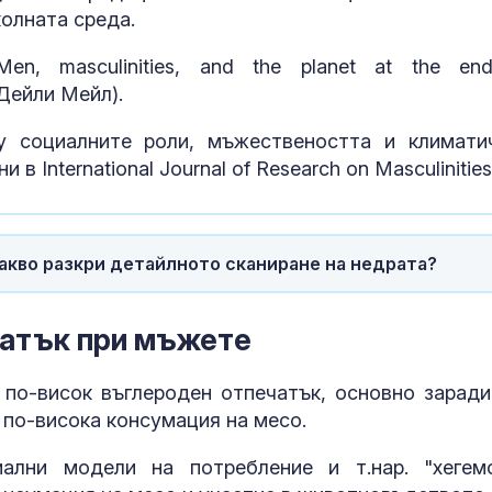
колната среда.
n, masculinities, and the planet at the en
(Дейли Мейл).
у социалните роли, мъжествеността и климати
в International Journal of Research on Masculinities
Какво разкри детайлното сканиране на недрата?
чатък при мъжете
КНСБ пусна AI
асистента Ча
Дава съвети 
по-висок въглероден отпечатък, основно заради
заплати и тр
 по-висока консумация на месо.
права
Жертвата се
ални модели на потребление и т.нар. "хегем
превръща в с