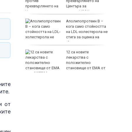
лизира
прехвърлянето на
Центъра за
асистирана репродукция към НЗОК
тски
Аполипопротеин B –
 са
кога само стойността
и 150
на LDL-холестерола не
стига за оценка на
сърдечносъдовия риск?
EUR
сна и уби
12 са новите
а на
лекарства с
о Бутово
положително
становище от ЕМА от
юли 2026 г.
ните
ите.
и от
800 EUR
ките
ичен