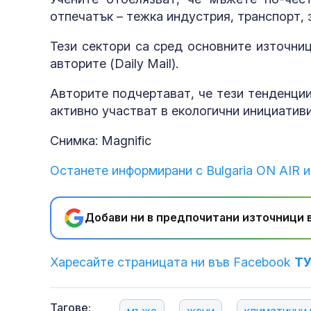
отпечатък – тежка индустрия, транспорт,
Тези сектори са сред основните източни
авторите (Daily Mail).
Авторите подчертават, че тези тенденции
активно участват в екологични инициативи
Снимка: Magnific
Останете информирани с Bulgaria ON AIR и
Добави ни в предпочитани източници в
Харесайте страницата ни във Facebook
Т
Тагове:
мъже
жени
климатични