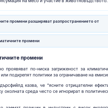
онсумация на месо и участие в животновъдството.
Психолог ана
агресията на
младежите в Пловдив
Първите маму
чните промени разширяват разпространението от
кости в Дунав
открити пред
години
иматичните промени
Бърз влак блъ
жена в район
гарата в сел
тичните промени
о проявяват по-ниска загриженост за климатич
 или подкрепят политики за ограничаване на емиси
ърсфийлд казва, че "ясните отрицателни ефект
у околната среда често се игнорират в политичес
то заемат позиции в индустрии с висок еколог