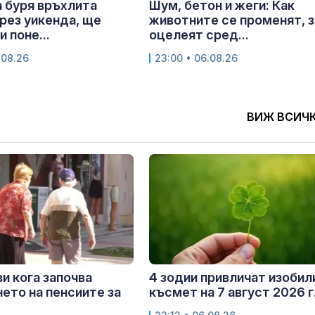
 буря връхлита
Шум, бетон и жеги: Как
рез уикенда, ще
животните се променят, з
 поне...
оцелеят сред...
.08.26
23:00 • 06.08.26
ВИЖ ВСИЧ
и кога започва
4 зодии привличат изобил
ето на пенсиите за
късмет на 7 август 2026 г