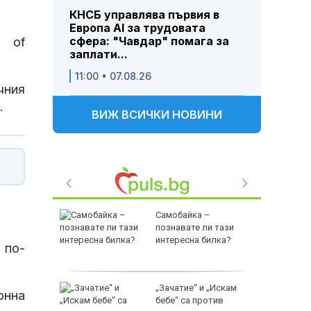
КНСБ управлява първия в
Европа AI за трудовата
сфера: "Чавдар" помага за
d of
заплати...
11:00 • 07.08.26
чния
.
ВИЖ ВСИЧКИ НОВИНИ
Самобайка –
вдар:
познавате ли тази
за
интересна билка?
 по-
удови
„Зачатие“ и „Искам
онна
имвол:
бебе“ са против