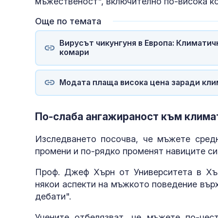
мъжественост", включително по-висока к
Още по темата
Вирусът чикунгуня в Европа: Климати
комари
Модата плаща висока цена заради кл
По-слаба ангажираност към клима
Изследването посочва, че мъжете средн
промени и по-рядко променят навиците си
Проф. Джеф Хърн от Университета в Хъд
някои аспекти на мъжкото поведение върх
дебати".
Учените отбелязват, че мъжете по-чес