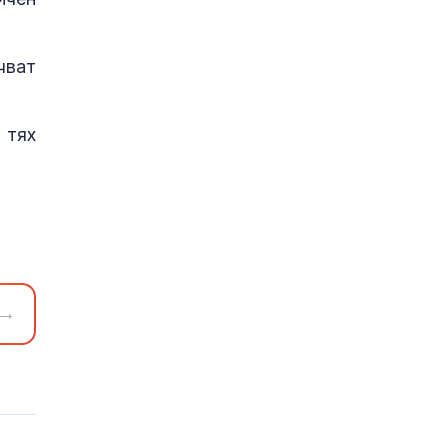
чват
 тях
→