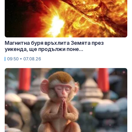
Магнитна буря връхлита Земята през
уикенда, ще продължи поне...
09:50 • 07.08.26