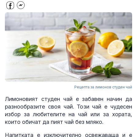
Рецепта за лимонов студен чай
Лимоновият студен чай е забавен начин да
разнообразите своя чай. Този чай е чудесен
избор за любителите на чай или за хората,
които обичат да пият чай без мляко.
Напитката е изключително освежаваща и е