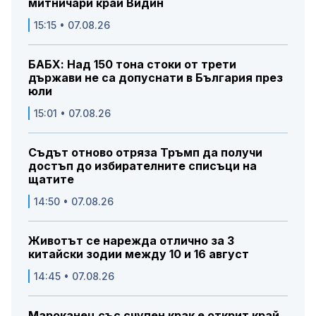
митничари край Видин
15:15 • 07.08.26
БАБХ: Над 150 тона стоки от трети
държави не са допуснати в България през
юли
15:01 • 07.08.26
Съдът отново отряза Тръмп да получи
достъп до избирателните списъци на
щатите
14:50 • 07.08.26
Животът се нарежда отлично за 3
китайски зодии между 10 и 16 август
14:45 • 07.08.26
Мароканец със счупен крак е открит край