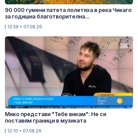
90 000 гумени патета полетяха в река Чикаго
за годишна благотворителна...
13:59 • 07.08.26
Мико представи "Тебе викам": Не си
поставям граници в музиката
12:10 • 07.08.26