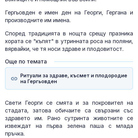
Гергьовден е имен ден на Георги, Гергана и
производните им имена.
Според традицията в нощта срещу празника
хората се "къпят" в утринната роса на поляни,
вярвайки, че тя носи здраве и плодовитост.
Още по темата
Ритуали за здраве, късмет и плодородие
на Гергьовден
Свети Георги се смята и за покровител на
стадата, затова обичаите са свързани със
здравето им. Рано сутринта животните се
извеждат на първа зелена паша с млада
пръчка.