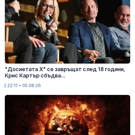
"Досиетата Х" се завръщат след 18 години,
Крис Картър сбъдва...
22:11 • 05.08.26