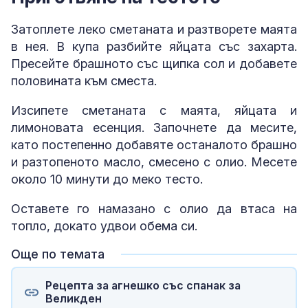
Затоплете леко сметаната и разтворете маята
в нея. В купа разбийте яйцата със захарта.
Пресейте брашното със щипка сол и добавете
половината към сместа.
Изсипете сметаната с маята, яйцата и
лимоновата есенция. Започнете да месите,
като постепенно добавяте останалото брашно
и разтопеното масло, смесено с олио. Месете
около 10 минути до меко тесто.
Оставете го намазано с олио да втаса на
топло, докато удвои обема си.
Още по темата
Рецепта за агнешко със спанак за
Великден