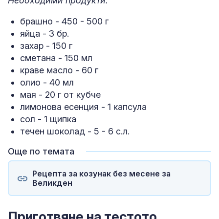
Необходими продукти:
брашно - 450 - 500 г
яйца - 3 бр.
захар - 150 г
сметана - 150 мл
краве масло - 60 г
олио - 40 мл
мая - 20 г от кубче
лимонова есенция - 1 капсула
сол - 1 щипка
течен шоколад - 5 - 6 с.л.
Още по темата
Рецепта за козунак без месене за
Великден
Приготвяне на тестото