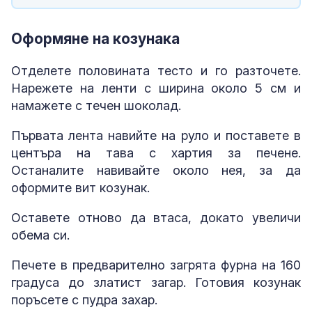
Оформяне на козунака
Отделете половината тесто и го разточете.
Нарежете на ленти с ширина около 5 см и
намажете с течен шоколад.
Първата лента навийте на руло и поставете в
центъра на тава с хартия за печене.
Останалите навивайте около нея, за да
оформите вит козунак.
Оставете отново да втаса, докато увеличи
обема си.
Печете в предварително загрята фурна на 160
градуса до златист загар. Готовия козунак
поръсете с пудра захар.