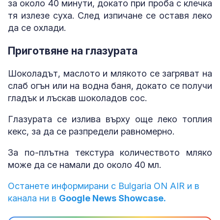
за около 40 минути, докато при проба с клечка
тя излезе суха. След изпичане се оставя леко
да се охлади.
Приготвяне на глазурата
Шоколадът, маслото и млякото се загряват на
слаб огън или на водна баня, докато се получи
гладък и лъскав шоколадов сос.
Глазурата се излива върху още леко топлия
кекс, за да се разпредели равномерно.
За по-плътна текстура количеството мляко
може да се намали до около 40 мл.
Останете информирани с Bulgaria ON AIR и в
канала ни в
Google News Showcase.