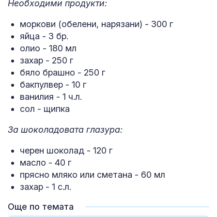
Необходими продукти:
моркови (обелени, нарязани) - 300 г
яйца - 3 бр.
олио - 180 мл
захар - 250 г
бяло брашно - 250 г
бакпулвер - 10 г
ванилия - 1 ч.л.
сол - щипка
За шоколадовата глазура:
черен шоколад - 120 г
масло - 40 г
прясно мляко или сметана - 60 мл
захар - 1 с.л.
Още по темата