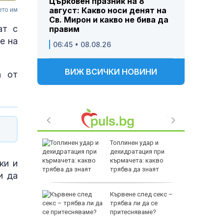
Църковен празник на 8
август: Какво носи денят на
ето им
Св. Мирон и какво не бива да
ат с
правим
е на
06:45 • 08.08.26
ВИЖ ВСИЧКИ НОВИНИ
а от
ижението
Топлинен удар и
я от
дехидратация при
густ
кърмачета: какво
ки и
трябва да знаят
и да
родителите
аде на
Кървене след секс –
годишен
трябва ли да се
а банков
притесняваме?