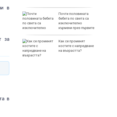
през
ни в
 в ареста
Почти половината
винените
бебета по света са
тво и
изключително
ние на
кърмени през първите
шест месеца
т за
Как се променят
адържаха
костите с напредване
на възрастта?
 000 евро
та в