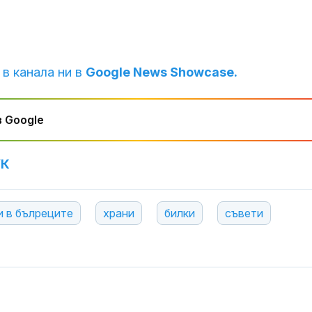
 в канала ни в
Google News Showcase.
 Google
УК
и в бълреците
храни
билки
съвети