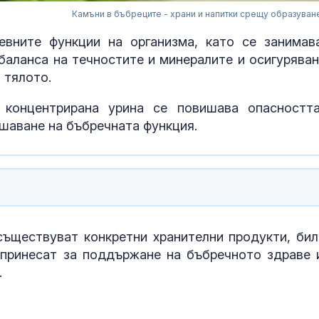
Камъни в бъбреците - храни и напитки срещу образуван
вните функции на организма, като се занимав
баланса на течностите и минералите и осигуряван
 тялото.
 концентрирана урина се повишава опасностт
шаване на бъбречната функция.
Променят дв
на пет трамва
днес до 30 ав
 съществуват конкретни хранителни продукти, бил
опринесат за поддържане на бъбречното здраве 
.
Испания пред
Германия 70-
заподозрян з