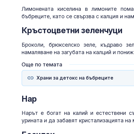
Лимонената киселина в лимоните пома
бъбреците, като се свързва с калция и на
Кръстоцветни зеленчуци
Броколи, брюкселско зеле, къдраво зе
намаляване на загубата на калций и пониж
Още по темата
Храни за детокс на бъбреците
Нар
Нарът е богат на калий и естествени с
урината и да забавят кристализацията на