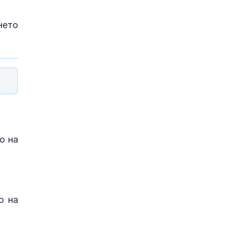
нето
о на
о на