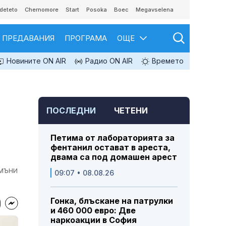
deteto
Chernomore
Start
Posoka
Boec
Megavselena
ПРЕДАВАНИЯ
ПРОГРАМА
ОЩЕ
Новините ON AIR
Радио ON AIR
Времето
ПОСЛЕДНИ
ЧЕТЕНИ
Петима от лабораторията за
фентанил остават в ареста,
двама са под домашен арест
амъни
09:07 • 08.08.26
Гонка, блъскане на патрулки
и 460 000 евро: Две
наркоакции в София