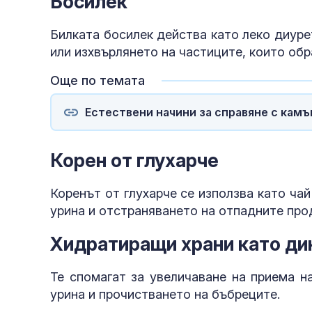
Босилек
Билката босилек действа като леко диур
или изхвърлянето на частиците, които об
Още по темата
Естествени начини за справяне с камъ
Корен от глухарче
Коренът от глухарче се използва като чай
урина и отстраняването на отпадните про
Хидратиращи храни като дин
Те спомагат за увеличаване на приема н
урина и прочистването на бъбреците.