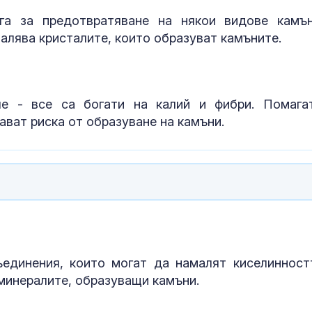
обир в Аахен 
2014 г.
га за предотвратяване на някои видове камъ
малява кристалите, които образуват камъните.
Съдът остави
петима от об
за производс
разпростране
фентанил
ле - все са богати на калий и фибри. Помага
След гонка с
ават риска от образуване на камъни.
полицията: З
мъж, у когото
намериха 460
ъединения, които могат да намалят киселинност
 минералите, образуващи камъни.