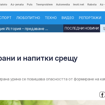
ialoto
Az-jenata
Puls
Teenproblem
Automedia
Imoti.net
Rabota
Az-
СПОРТ
ЛЮБОПИТНО
ТЕХНО
ВИДЕО
РЕПОРТАЖИ
я История – предаване ...
ПОСЛЕДНИ НОВИНИ
рани и напитки срещу
ирана урина се повишава опасността от формиране на к