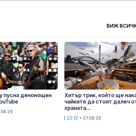
ВИЖ ВСИЧ
y пусна денонощен
Хитър трик, който ще нак
YouTube
чайките да стоят далеч о
храната...
.08.26
22:12 • 07.08.26