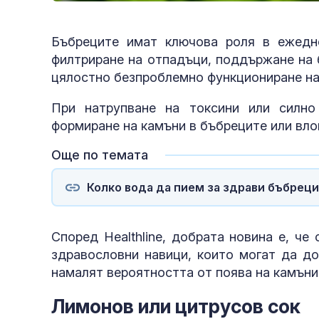
Бъбреците имат ключова роля в ежедне
филтриране на отпадъци, поддържане на 
цялостно безпроблемно функциониране на
При натрупване на токсини или силно
формиране на камъни в бъбреците или вло
Още по темата
Колко вода да пием за здрави бъбреци
Според Healthline, добрата новина е, че
здравословни навици, които могат да д
намалят вероятността от поява на камъни
Лимонов или цитрусов сок