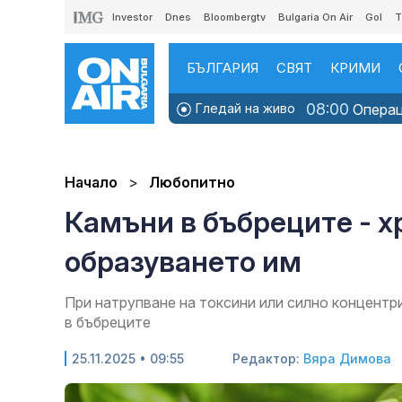
Investor
Dnes
Bloombergtv
Bulgaria On Air
Gol
T
БЪЛГАРИЯ
СВЯТ
КРИМИ
08:00
Гледай на живо
Операци
Начало
Любопитно
Камъни в бъбреците - х
образуването им
При натрупване на токсини или силно концентр
в бъбреците
25.11.2025 • 09:55
Редактор:
Вяра Димова