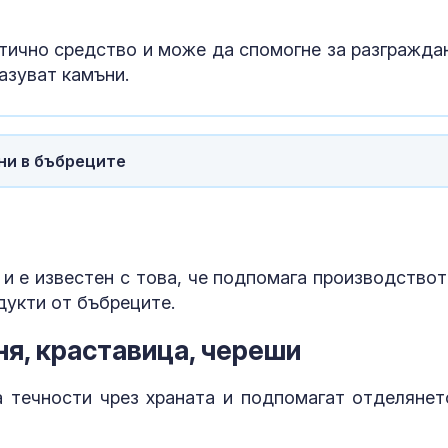
етично средство и може да спомогне за разгражда
разуват камъни.
ни в бъбреците
 и е известен с това, че подпомага производствот
дукти от бъбреците.
я, краставица, череши
а течности чрез храната и подпомагат отделянет