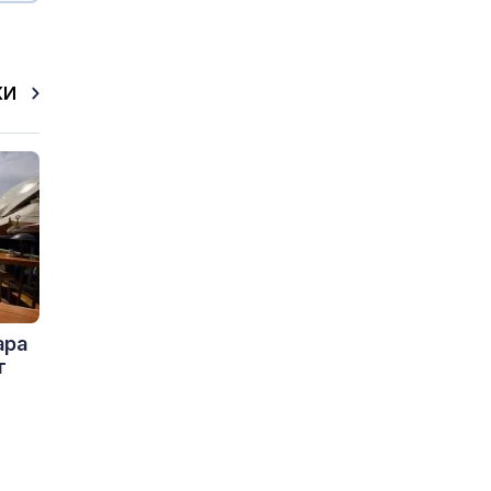
КИ
ара
т