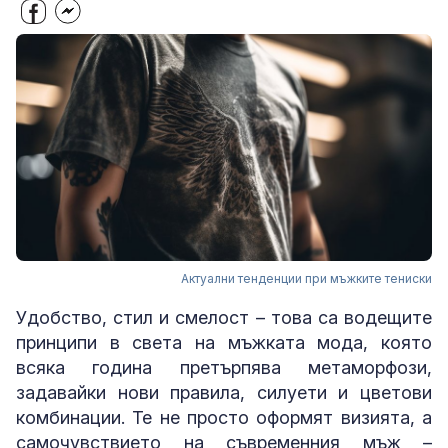
Актуални тенденции при мъжките тениски
Удобство, стил и смелост – това са водещите
принципи в света на мъжката мода, която
всяка година претърпява метаморфози,
задавайки нови правила, силуети и цветови
комбинации. Те не просто оформят визията, а
самочувствието на съвременния мъж –