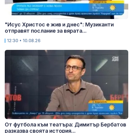
"Исус Христос е жив и днес": Музиканти
отправят послание за вярата...
12:30 • 10.08.26
От футбола към театъра: Димитър Бербатов
разказва своята история...