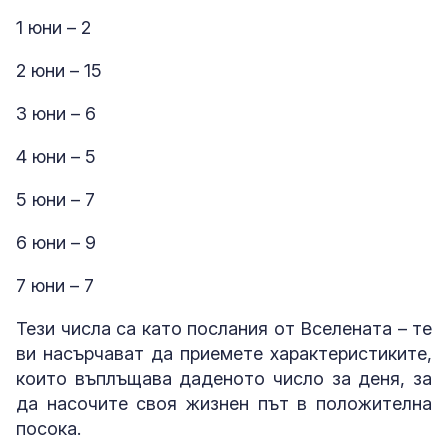
1 юни – 2
2 юни – 15
3 юни – 6
4 юни – 5
5 юни – 7
6 юни – 9
7 юни – 7
Тези числа са като послания от Вселената – те
ви насърчават да приемете характеристиките,
които въплъщава даденото число за деня, за
да насочите своя жизнен път в положителна
посока.