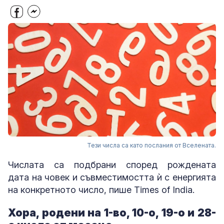
Тези числа са като послания от Вселената.
Числата са подбрани според рождената
дата на човек и съвместимостта ѝ с енергията
на конкретното число, пише Times of India.
Хора, родени на 1-во, 10-о, 19-о и 28-