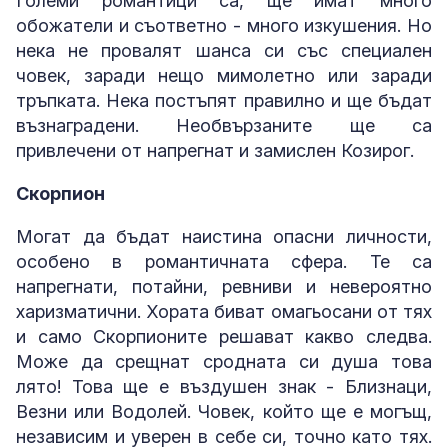
Големи романтици са, ще имат много
обожатели и съответно - много изкушения. Но
нека не провалят шанса си със специален
човек, заради нещо мимолетно или заради
тръпката. Нека постъпят правилно и ще бъдат
възнаградени. Необвързаните ще са
привлечени от напрегнат и замислен Козирог.
Скорпион
Могат да бъдат наистина опасни личности,
особено в романтичната сфера. Те са
напрегнати, потайни, ревниви и невероятно
харизматични. Хората биват омагьосани от тях
и само Скорпионите решават какво следва.
Може да срещнат сродната си душа това
лято! Това ще е въздушен знак - Близнаци,
Везни или Водолей. Човек, който ще е могъщ,
независим и уверен в себе си, точно като тях.