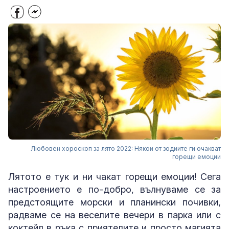
Любовен хороскоп за лято 2022: Някои от зодиите ги очакват
горещи емоции
Лятото е тук и ни чакат горещи емоции! Сега
настроението е по-добро, вълнуваме се за
предстоящите морски и планински почивки,
радваме се на веселите вечери в парка или с
коктейл в ръка с приятелите и просто магията