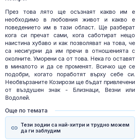
През това лято ще осъзнаят какво им е
необходимо в любовния живот и какво е
поведението им в тази област. Ще разберат
кога си пречат сами, кога саботират нещо
наистина хубаво и как позволяват на това, че
са несигурни да им пречи в отношенията с
околните. Уморени са от това. Нека го оставят
в миналото и да се променят. Всичко ще се
подобри, когато поработят върху себе си.
Необвързаните Козирози ще бъдат привлечени
от въздушен знак - Близнаци, Везни или
Водолей.
Още по темата
Тези зодии са най-хитри и трудно можем
да ги заблудим