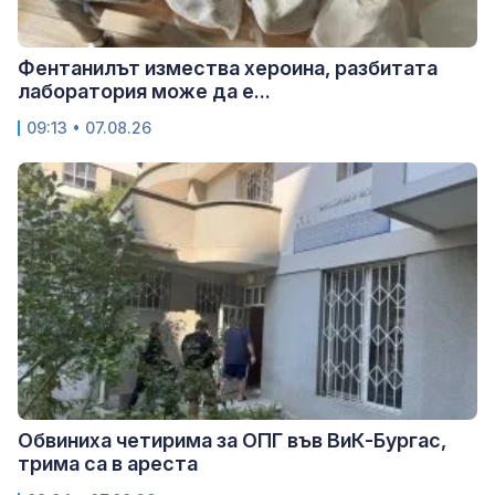
Фентанилът измества хероина, разбитата
лаборатория може да е...
09:13 • 07.08.26
Обвиниха четирима за ОПГ във ВиК-Бургас,
трима са в ареста