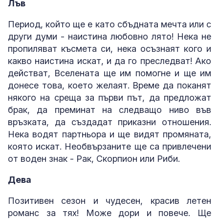
Лъв
Период, който ще е като сбъдната мечта или с
други думи - наистина любовно лято! Нека не
пропиляват късмета си, нека осъзнаят кого и
какво наистина искат, и да го преследват! Ако
действат, Вселената ще им помогне и ще им
донесе това, което желаят. Време да поканят
някого на среща за първи път, да предложат
брак, да преминат на следващо ниво във
връзката, да създадат приказни отношения.
Нека водят партньора и ще видят промяната,
която искат. Необвързаните ще са привлечени
от воден знак - Рак, Скорпион или Риби.
Дева
Позитивен сезон и чудесен, красив летен
романс за тях! Може дори и повече. Ще