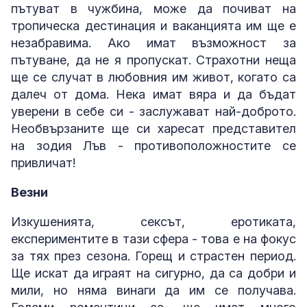
пътуват в чужбина, може да почиват на
тропическа дестинация и ваканцията им ще е
незабравима. Ако имат възможност за
пътуване, да не я пропускат. Страхотни неща
ще се случат в любовния им живот, когато са
далеч от дома. Нека имат вяра и да бъдат
уверени в себе си - заслужават най-доброто.
Необвързаните ще си харесат представител
на зодия Лъв - противоположностите се
привличат!
Везни
Изкушенията, сексът, еротиката,
експериментите в тази сфера - това е на фокус
за тях през сезона. Горещ и страстен период.
Ще искат да играят на сигурно, да са добри и
мили, но няма винаги да им се получава.