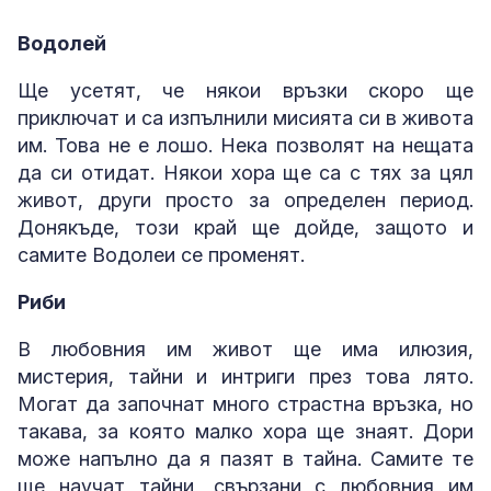
Водолей
Ще усетят, че някои връзки скоро ще
приключат и са изпълнили мисията си в живота
им. Това не е лошо. Нека позволят на нещата
да си отидат. Някои хора ще са с тях за цял
живот, други просто за определен период.
Донякъде, този край ще дойде, защото и
самите Водолеи се променят.
Риби
В любовния им живот ще има илюзия,
мистерия, тайни и интриги през това лято.
Могат да започнат много страстна връзка, но
такава, за която малко хора ще знаят. Дори
може напълно да я пазят в тайна. Самите те
ще научат тайни, свързани с любовния им