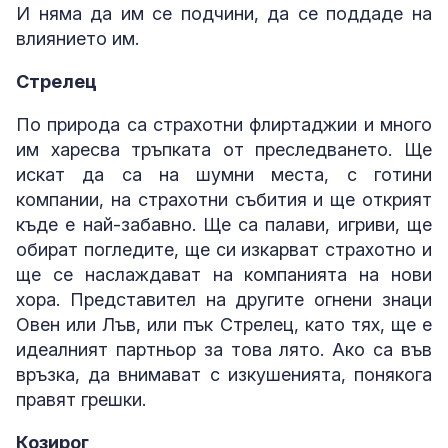
И няма да им се подчини, да се поддаде на
влиянието им.
Стрелец
По природа са страхотни флиртаджии и много
им харесва тръпката от преследването. Ще
искат да са на шумни места, с готини
компании, на страхотни събития и ще открият
къде е най-забавно. Ще са палави, игриви, ще
обират погледите, ще си изкарват страхотно и
ще се наслаждават на компанията на нови
хора. Представител на другите огнени знаци
Овен или Лъв, или пък Стрелец, като тях, ще е
идеалният партньор за това лято. Ако са във
връзка, да внимават с изкушенията, понякога
правят грешки.
Козирог