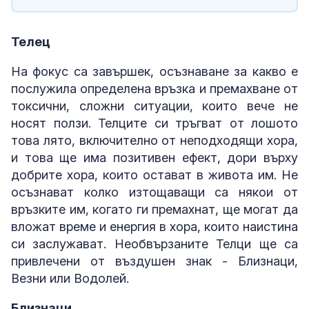
Телец
На фокус са завършек, осъзнаване за какво е
послужила определена връзка и премахване от
токсични, сложни ситуации, които вече не
носят ползи. Телците си тръгват от лошото
това лято, включително от неподходящи хора,
и това ще има позитивен ефект, дори върху
добрите хора, които остават в живота им. Не
осъзнават колко изтощаващи са някои от
връзките им, когато ги премахнат, ще могат да
вложат време и енергия в хора, които наистина
си заслужават. Необвързаните Телци ще са
привлечени от въздушен знак - Близнаци,
Везни или Водолей.
Близнаци