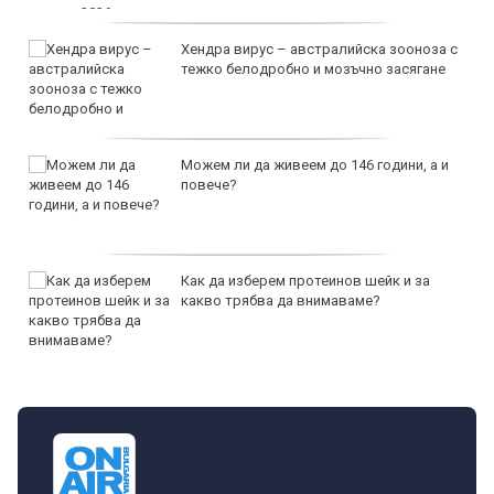
Хендра вирус – австралийска зооноза с
тежко белодробно и мозъчно засягане
Можем ли да живеем до 146 години, а и
повече?
Как да изберем протеинов шейк и за
какво трябва да внимаваме?