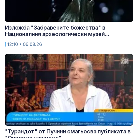
Изложба "Забравените божества" в
Националния археологически музей...
12:10 • 06.08.26
"Турандот" от Пучини омагьосва публиката в
"Опера на площада"...