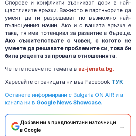
Спорове и конфликти възникват дори в най-
щастливите връзки. Важното е партньорите да
умеят да ги разрешават по възможно най-
пълноценния начин. Ако и с вашата връзка е
така, тя има потенциал за развитие в бъдеще.
Ако съжителствате с човек, с когото не
умеете да решавате проблемите си, това би
била рецепта за провал в отношенията.
Четете повече по темата в
az-jenata.bg.
Харесайте страницата ни във Facebook
ТУК
Останете информирани с Bulgaria ON AIR и в
канала ни в
Google News Showcase.
Добави ни в предпочитани източници
→
в Google