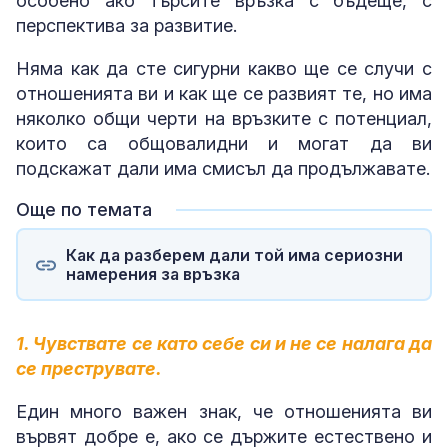
особено ако търсите връзка с бъдеще, с
перспектива за развитие.
Няма как да сте сигурни какво ще се случи с
отношенията ви и как ще се развият те, но има
няколко общи черти на връзките с потенциал,
които са общовалидни и могат да ви
подскажат дали има смисъл да продължавате.
Още по темата
Как да разберем дали той има сериозни
намерения за връзка
1. Чувствате се като себе си и не се налага да
се преструвате.
Един много важен знак, че отношенията ви
вървят добре е, ако се държите естествено и