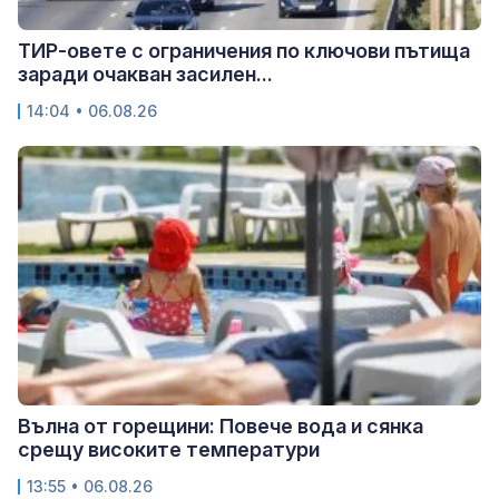
ТИР-овете с ограничения по ключови пътища
заради очакван засилен...
14:04 • 06.08.26
Вълна от горещини: Повече вода и сянка
срещу високите температури
13:55 • 06.08.26