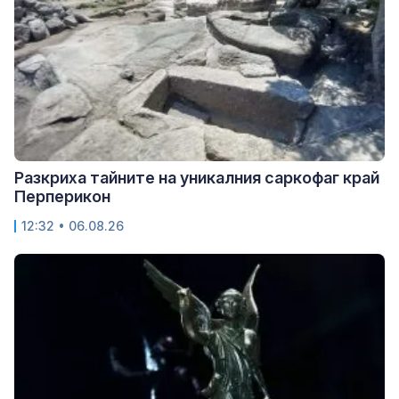
Разкриха тайните на уникалния саркофаг край
Перперикон
12:32 • 06.08.26