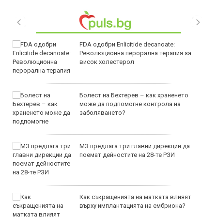
FDA одобри Еnlicitide decanoate:
Революционна перорална терапия за
висок холестерол
Болест на Бехтерев – как храненето
може да подпомогне контрола на
заболяването?
МЗ предлага три главни дирекции да
поемат дейностите на 28-те РЗИ
Как съкращенията на матката влияят
върху имплантацията на ембриона?