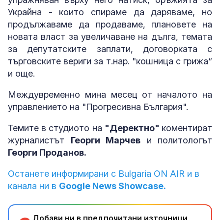
Украйна - които спираме да даряваме, но
продължаваме да продаваме, плановете на
новата власт за увеличаване на дълга, темата
за депутатските заплати, договорката с
търговските вериги за т.нар. "кошница с грижа“
и още.
Междувременно мина месец от началото на
управлението на "Прогресивна България".
Темите в студиото на
"Деректно"
коментират
журналистът
Георги Марчев
и политологът
Георги Проданов.
Останете информирани с Bulgaria ON AIR и в
канала ни в
Google News Showcase.
Добави ни в предпочитани източници