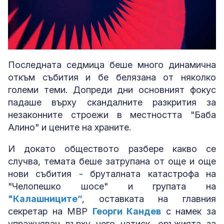
Loaded
:
Unmute
2.22%
Последната седмица беше много динамична
откъм събития и бе белязана от няколко
големи теми. Допреди дни основният фокус
падаше върху скандалните разкрития за
незаконните строежи в местността "Баба
Алино" и цените на храните.
И докато обществото разбере какво се
случва, темата беше затрупана от още и още
нови събития - бруталната катастрофа на
"Челопешко шосе" и групата на
"Калашниците“
, оставката на главния
секретар на МВР
Георги Кандев
с намек за
упражняван върху него натиск, оръжията за