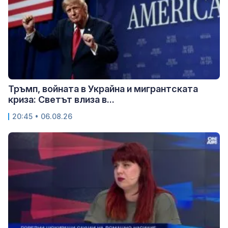
Тръмп, войната в Украйна и мигрантската
криза: Светът влиза в...
20:45 • 06.08.26