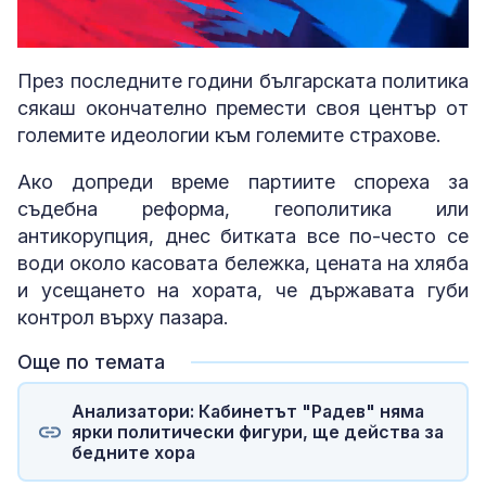
Loaded
:
Unmute
5.60%
През последните години българската политика
сякаш окончателно премести своя център от
големите идеологии към големите страхове.
Ако допреди време партиите спореха за
съдебна реформа, геополитика или
антикорупция, днес битката все по-често се
води около касовата бележка, цената на хляба
и усещането на хората, че държавата губи
контрол върху пазара.
Още по темата
Анализатори: Кабинетът "Радев" няма
ярки политически фигури, ще действа за
бедните хора