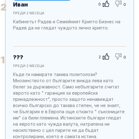
Иван
2
0
0
ПРЕДИ 2 МЕСЕЦА
Кабинетът Радев и Семейният Крипто Бизнес на
Радев да не гледат чуждото лично крипто.
???
1
2
0
ПРЕДИ 2 МЕСЕЦА
Къде ги намирате такива политолози?
Мнозинството от българите вижда лева като
белег за държавност. Само небългарите считат
еврото като " гаранция за европейска
принадлежност", просто защото ненавиждат
всичко българско до такава степен, че не знаят,
че България е в Европа още откакто " съюзниците
им" са били племена. Истинските българи гледат
на еврото като чужда валута, натрапена ни
насилствено с цел парите ни да бъдат
контролирани, което е самата истина.