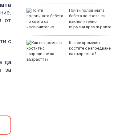
ната
Почти половината
ние,
 Георги:
бебета по света са
и от
л
изключително
окост и
кърмени през първите
е
шест месеца
ти с
рофа в
Как се променят
тобус,
костите с напредване
на възрастта?
зе пет
а да
т за
→