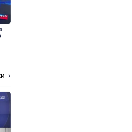
а
а
КИ