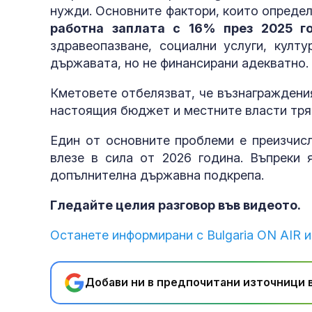
нужди. Основните фактори, които определ
работна заплата с 16% през 2025 г
здравеопазване, социални услуги, култу
държавата, но не финансирани адекватно.
Кметовете отбелязват, че възнаграждения
настоящия бюджет и местните власти тря
Един от основните проблеми е преизчисл
влезе в сила от 2026 година. Въпреки 
допълнителна държавна подкрепа.
Гледайте целия разговор във видеото.
Останете информирани с Bulgaria ON AIR и
Добави ни в предпочитани източници в