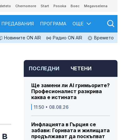
deteto
Chernomore
Start
Posoka
Boec
Megavselena
ПРЕДАВАНИЯ
ПРОГРАМА
ОЩЕ
Новините ON AIR
Радио ON AIR
Времето
ПОСЛЕДНИ
ЧЕТЕНИ
Ще замени ли AI гримьорите?
Професионалист разкрива
каква е истината
11:50 • 08.08.26
Инфлацията в Гърция се
забави: Горивата и жилищата
 в
продължават да поскъпват