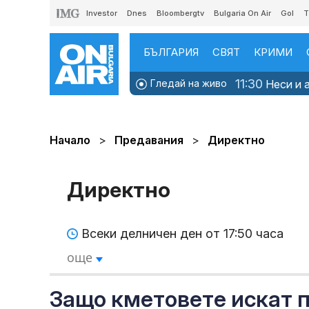
Investor
Dnes
Bloombergtv
Bulgaria On Air
Gol
T
БЪЛГАРИЯ
СВЯТ
КРИМИ
11:30
Гледай на живо
Неси и а
Начало
Предавания
Директно
Директно
Всеки делничен ден от 17:50 часа
още
Защо кметовете искат п