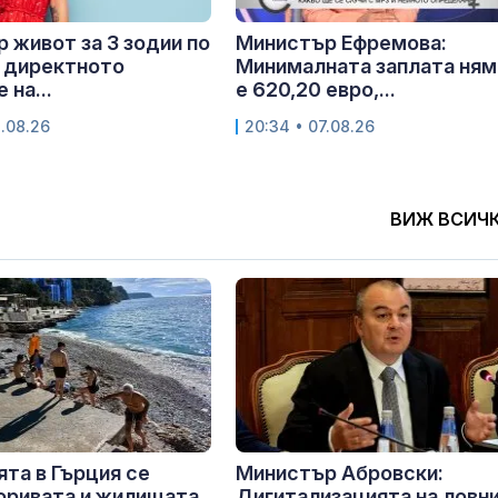
 живот за 3 зодии по
Министър Ефремова:
 директното
Минималната заплата ням
 на...
е 620,20 евро,...
8.08.26
20:34 • 07.08.26
ВИЖ ВСИЧ
та в Гърция се
Министър Абровски:
Горивата и жилищата
Дигитализацията на ловн