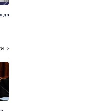
а да
КИ
ия