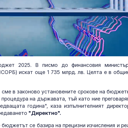
юджет 2025. В писмо до финансовия министъ
ОРБ) искат още 1 735 млрд. лв. Целта е в общи
НАП: Почти в
втори обект 
Южното Черн
е сме в законово установените срокове на бюджет
с нарушение
процедура на държавата, тъй като ние преговаря
едващата година", каза изпълнителният директо
Национален п
редаването
"Директно".
Тръмп за съд
решение за с
строителство
е бюджетът се базира на прецизни изчисления и ре