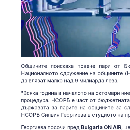
Loaded
:
Unmute
4.09%
Общините поискаха повече пари от Б
Националното сдружение на общините (НС
да влязат малко над 9 милиарда лева.
"Всяка година в началото на октомври ни
процедура. НСОРБ е част от бюджетната 
държавата за парите на общините за сл
НСОРБ Силвия Георгиева в студиото на п
Георгиева посочи пред
Bulgaria ON AIR
, ч