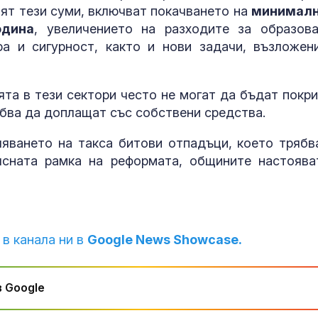
балната зала в Белия дом
ят тези суми, включват покачването на
минимал
Адвокат за
одина
, увеличението на разходите за образова
убийството на
ра и сигурност, както и нови задачи, възложен
Не съм вижда
подобна жест
садизъм от непълнолетни, случаят 
безпрецедентен
та в тези сектори често не могат да бъдат покри
Тежка катаст
бва да доплащат със собствени средства.
Бразилия с ав
камион и два
автомобила в
яването на такса битови отпадъци, което трябв
жертви
ясната рамка на реформата, общините настоява
 в канала ни в
Google News Showcase.
 Google