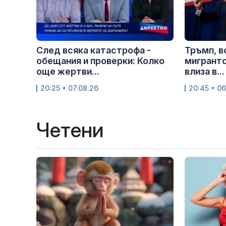
След всяка катастрофа -
Тръмп, в
обещания и проверки: Колко
мигрантс
още жертви...
влиза в...
20:25 • 07.08.26
20:45 • 06
Четени