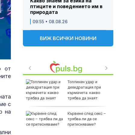
Какво знаем за езика на
птиците и поведението им в
природата
09:55 • 08.08.26
ВИЖ ВСИЧКИ НОВИНИ
р от
ните
секи
Топлинен удар и
по
дехидратация при
оморие е
кърмачета: какво
ната
трябва да знаят
ме с
родителите
р на
озор:
Кървене след секс –
ебното
трябва ли да се
пиране
притесняваме?
то на
ални