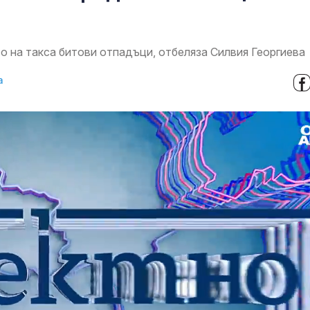
о на такса битови отпадъци, отбеляза Силвия Георгиева
а