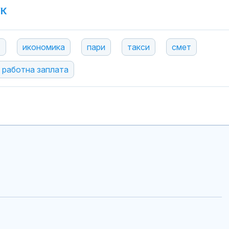
УК
т
икономика
пари
такси
смет
 работна заплата