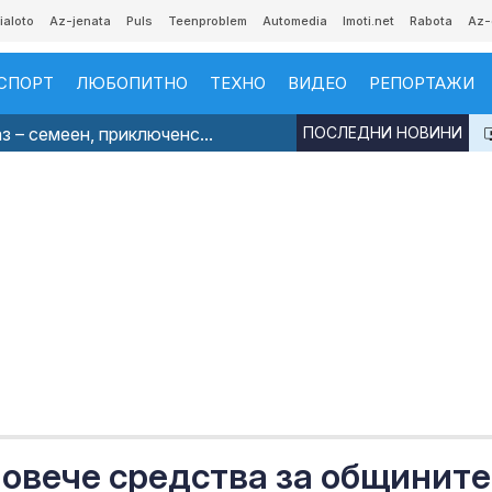
ialoto
Az-jenata
Puls
Teenproblem
Automedia
Imoti.net
Rabota
Az-
СПОРТ
ЛЮБОПИТНО
ТЕХНО
ВИДЕО
РЕПОРТАЖИ
з – семеен, приключенс...
ПОСЛЕДНИ НОВИНИ
овече средства за общините