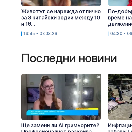
Животът се нарежда отлично
По-добър
за 3 китайски зодии между 10
време на
и 16...
движение
14:45 • 07.08.26
04:30 • 0
Последни новини
Ще замени ли AI гримьорите?
Инфлация
Професионалист разкрива
забави: 