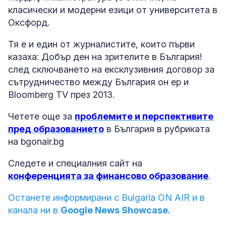
класически и модерни езици от университета в
Оксфорд.
Тя е и един от журналистите, които първи
казаха: Добър ден на зрителите в България!
след сключването на ексклузивния договор за
сътрудничество между България он ер и
Bloomberg TV през 2013.
Четете още за
проблемите и перспективите
пред образованието
в България в рубриката
на bgonair.bg
Следете и специалния сайт на
конференцията за финансово образование
.
Останете информирани с Bulgaria ON AIR и в
канала ни в
Google News Showcase.