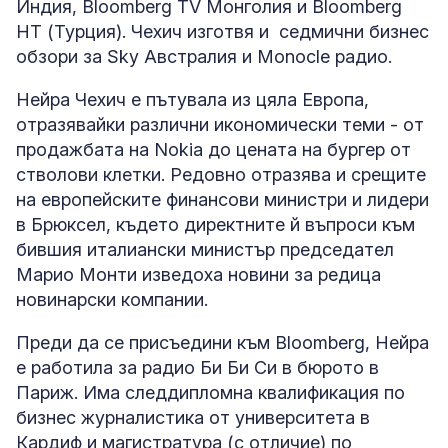
Индия, Bloomberg TV Монголия и Bloomberg
HT (Турция). Чехич изготвя и седмични бизнес
обзори за Sky Австралия и Monocle радио.
Нейра Чехич е пътувала из цяла Европа,
отразявайки различни икономически теми - от
продажбата на Nokia до цената на бургер от
стволови клетки. Редовно отразява и срещите
на европейските финансови министри и лидери
в Брюксел, където директните й въпроси към
бившия италиански министър председател
Марио Монти изведоха новини за редица
новинарски компании.
Преди да се присъедини към Bloomberg, Нейра
е работила за радио Би Би Си в бюрото в
Париж. Има следдипломна квалификация по
бизнес журналистика от университета в
Кардиф и магистратура (с отличие) по