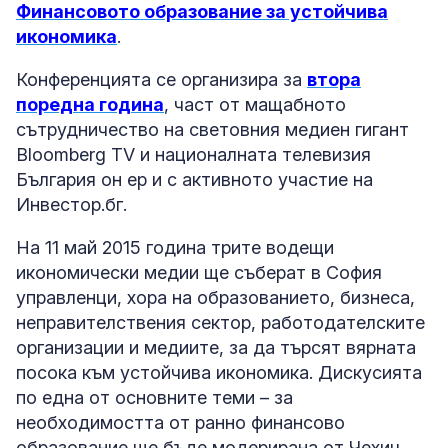
Финансовото образование за устойчива
икономика
.
Конференцията се организира за
втора
поредна година
, част от мащабното
сътрудничество на световния медиeн гигант
Bloomberg TV и националната телевизия
България он ер и с активното участие на
Инвестор.бг.
На 11 май 2015 година трите водещи
икономически медии ще съберат в София
управленци, хора на образованието, бизнеса,
неправителствения сектор, работодателските
организации и медиите, за да търсят вярната
посока към устойчива икономика. Дискусията
по една от основните теми – за
необходимостта от ранно финансово
образование ще бъде модерирана от Чехич.