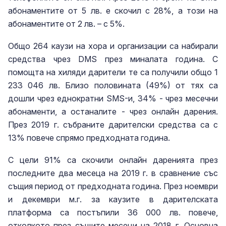
абонаментите от 5 лв. е скочил с 28%, а този на
абонаментите от 2 лв. – с 5%.
Общо 264 каузи на хора и организации са набирали
средства чрез DMS през миналата година. С
помощта на хиляди дарители те са получили общо 1
233 046 лв. Близо половината (49%) от тях са
дошли чрез еднократни SMS-и, 34% - чрез месечни
абонаменти, а останалите - чрез онлайн дарения.
През 2019 г. събраните дарителски средства са с
13% повече спрямо предходната година.
С цели 91% са скочили онлайн даренията през
последните два месеца на 2019 г. в сравнение със
същия период от предходната година. През ноември
и декември м.г. за каузите в дарителската
платформа са постъпили 36 000 лв. повече,
отколкото през същите месеци на 2018 г. Основна