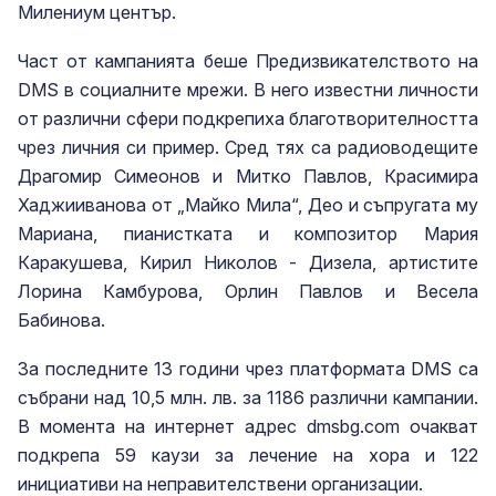
Милениум център.
Част от кампанията беше Предизвикателството на
DMS в социалните мрежи. В него известни личности
от различни сфери подкрепиха благотворителността
чрез личния си пример. Сред тях са радиоводещите
Драгомир Симеонов и Митко Павлов, Красимира
Хаджииванова от „Майко Мила“, Део и съпругата му
Мариана, пианистката и композитор Мария
Каракушева, Кирил Николов - Дизела, артистите
Лорина Камбурова, Орлин Павлов и Весела
Бабинова.
За последните 13 години чрез платформата DMS са
събрани над 10,5 млн. лв. за 1186 различни кампании.
В момента на интернет адрес dmsbg.com очакват
подкрепа 59 каузи за лечение на хора и 122
инициативи на неправителствени организации.