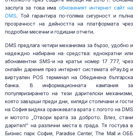
заслуга за това има
обновеният интернет сайт на
DMS
. Той гарантира по-голяма сигурност и пълна
прозрачност на дейността на платформата чрез
подробни месечни и годишни отчети.
DMS предлага четири механизма за бързо, удобно и
надеждно набиране на средства: еднократни или
абонаментни SMS-и на кратък номер 17 777, чрез
онлайн дарения през интернет системата ePay.bg и
виртуален POS терминал на Обединена българска
банка. В информационната кампания за
популяризирането на тези дарителски механизми,
която завърши преди дни, хиляди столичани и гости
на София видяха оранжевата врата с логото на DMS
и мотото „Отвори врата за доброто. Влез, стани
дарител!“ на различни места в града. Тя гостува в
Бизнес парк София, Paradise Center, The Mall и ОББ