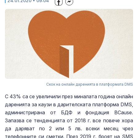
24.01.2020 • 09:04
Скок на онлайн даренията в платформата DMS
С 43% са се увеличили през миналата година онлайн
даренията за каузи в дарителската платформа DMS,
администрирана от БДФ и фондация BCause.
Запазва се тенденцията от 2018 г. все повече хора
да даряват по 2 или 5 лв. всеки месец чрез
телефонните си сметки. През 2019 г. броят на SMS