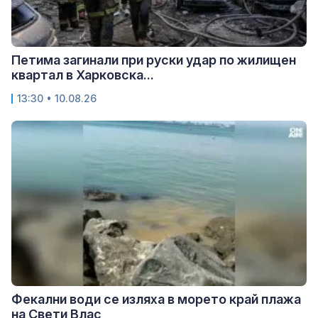
Петима загинали при руски удар по жилищен
квартал в Харковска...
13:30 • 10.08.26
Фекални води се изляха в морето край плажа
на Свети Влас