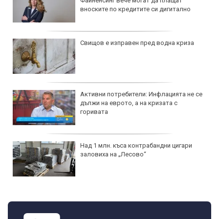
Файненсинг вече могат да плащат
вноските по кредитите си дигитално
Свищов е изправен пред водна криза
Активни потребители: Инфлацията не се
дължи на еврото, а на кризата с
горивата
Над 1 млн. къса контрабандни цигари
заловиха на „Лесово“