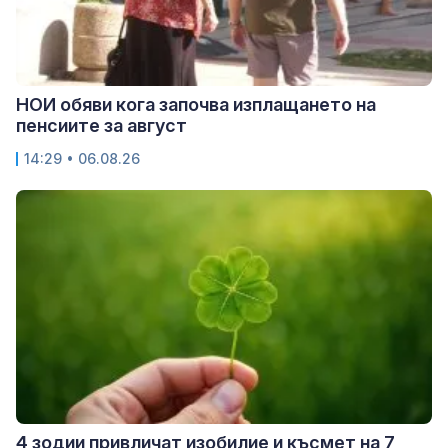
НОИ обяви кога започва изплащането на
пенсиите за август
14:29 • 06.08.26
4 зодии привличат изобилие и късмет на 7