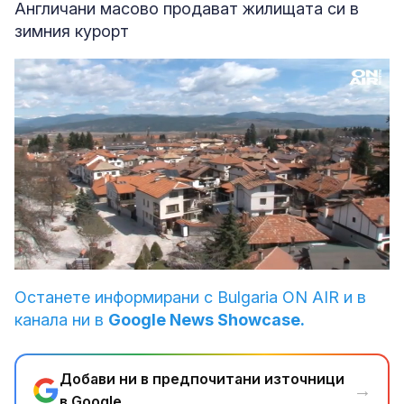
Англичани масово продават жилищата си в
зимния курорт
Loaded
:
Unmute
64.57%
Останете информирани с Bulgaria ON AIR и в
канала ни в
Google News Showcase.
Добави ни в предпочитани източници
→
в Google