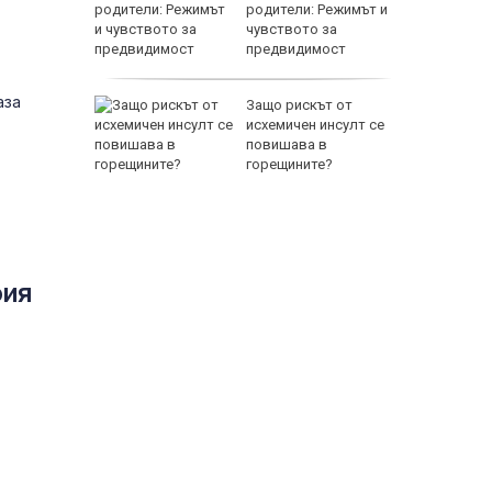
а се
родители: Режимът и
 един
чувството за
предвидимост
EUR
аза
 по
Защо рискът от
йна за
исхемичен инсулт се
повишава в
горещините?
фия
800 EUR