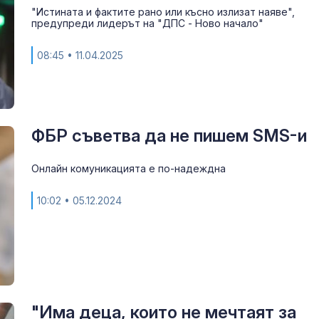
"Истината и фактите рано или късно излизат наяве",
предупреди лидерът на "ДПС - Ново начало"
08:45
• 11.04.2025
ФБР съветва да не пишем SMS-и
За наказание:
Онлайн комуникацията е по-надеждна
в “месомелач
руски войник
10:02
• 05.12.2024
в рокля (ВИД
Китай тества 
опасни мисии:
щурмовите
хеликоптери 
полети под радара
"Има деца, които не мечтаят за
Как войните 