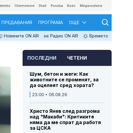
deteto
Chernomore
Start
Posoka
Boec
Megavselena
ПРЕДАВАНИЯ
ПРОГРАМА
ОЩЕ
Новините ON AIR
Радио ON AIR
Времето
ПОСЛЕДНИ
ЧЕТЕНИ
Шум, бетон и жеги: Как
животните се променят, за
да оцелеят сред хората?
23:00 • 06.08.26
Христо Янев след разгрома
над "Макаби": Критиките
няма да ме спрат да работя
за ЦСКА