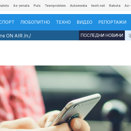
ialoto
Az-jenata
Puls
Teenproblem
Automedia
Imoti.net
Rabota
Az-
СПОРТ
ЛЮБОПИТНО
ТЕХНО
ВИДЕО
РЕПОРТАЖИ
е ON AIR /п./
ПОСЛЕДНИ НОВИНИ