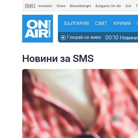
Investor
Dnes
Bloombergtv
Bulgaria On Air
Gol
T
БЪЛГАРИЯ
СВЯТ
КРИМИ
00:10
Гледай на живо
Новинит
Новини за SMS