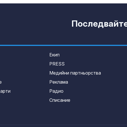
Последвайте 
Екип
PRESS
Медийни партньорства
е
Реклама
дарти
Радио
Списание