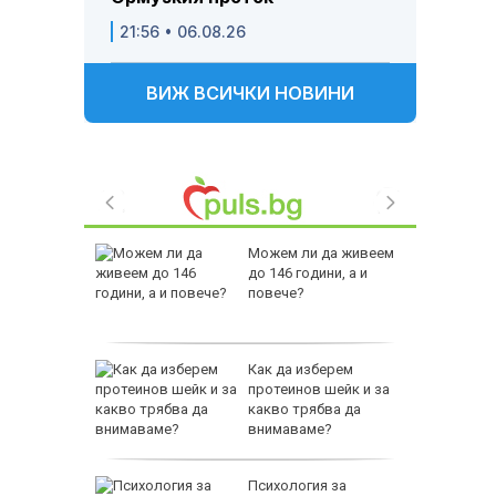
21:56 • 06.08.26
ВИЖ ВСИЧКИ НОВИНИ
 Пратиха
Можем ли да живеем
ката”
до 146 години, а и
 облечен
повече?
ЕО 16+)
Z-10 за
Как да изберем
протеинов шейк и за
какво трябва да
тренират
внимаваме?
между
Психология за