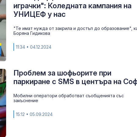
Иран и Украйн
играчки": Коледната кампания на
превърнаха в
УНИЦЕФ у нас
енергиен шок
"Те имат нужда от закрила и достъп до образование", к
Меган Маркъл
Боряна Гидикова
бански в басе
ЧРД
11:34
• 04.12.2024
Проблем за шофьорите при
паркиране с SMS в центъра на Со
Мобилни оператори обработват съобщенията със
закъснение
15:12
• 05.09.2024