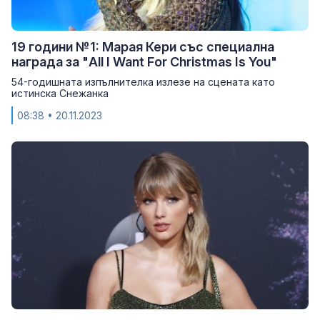
19 години №1: Марая Кери със специална
награда за "All I Want For Christmas Is You"
54-годишната изпълнителка излезе на сцената като
истинска Снежанка
08:38
• 20.11.2023