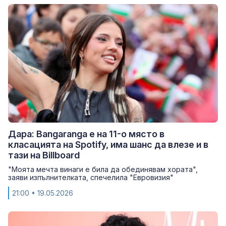
Дара: Bangaranga е на 11-о място в
класацията на Spotify, има шанс да влезе и в
тази на Billboard
"Моята мечта винаги е била да обединявам хората",
заяви изпълнителката, спечелила "Евровизия"
21:00
• 19.05.2026