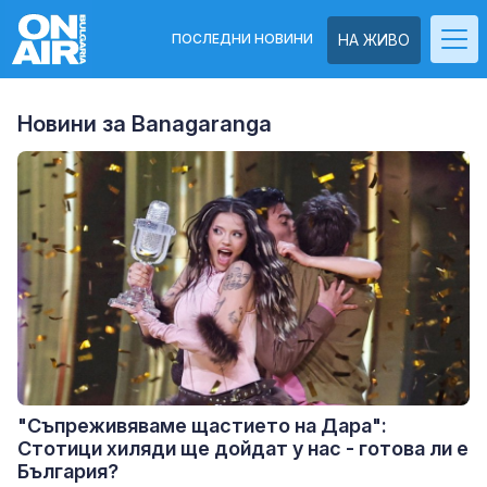
ПОСЛЕДНИ НОВИНИ
НА ЖИВО
Новини за Banagaranga
"Съпреживяваме щастието на Дара":
Стотици хиляди ще дойдат у нас - готова ли е
България?