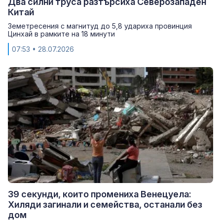
Два силни труса разтърсиха Северозападен
Китай
Земетресения с магнитуд до 5,8 удариха провинция
Цинхай в рамките на 18 минути
07:53
• 28.07.2026
39 секунди, които промениха Венецуела:
Хиляди загинали и семейства, останали без
дом