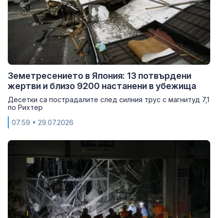
Земетресението в Япония: 13 потвърдени
жертви и близо 9200 настанени в убежища
Десетки са пострадалите след силния трус с магнитуд 7,1
по Рихтер
07:59
• 29.07.2026