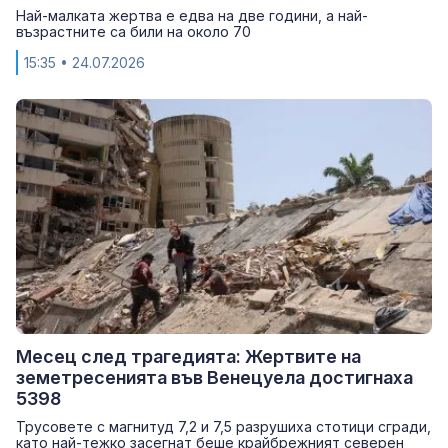
Най-малката жертва е едва на две години, а най-
възрастните са били на около 70
15:35
• 24.07.2026
Месец след трагедията: Жертвите на
земетресенията във Венецуела достигнаха
5398
Трусовете с магнитуд 7,2 и 7,5 разрушиха стотици сгради,
като най-тежко засегнат беше крайбрежният северен