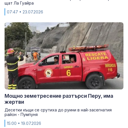
щат Ла Гуайра
07:47
• 23.07.2026
Мощно земетресение разтърси Перу, има
жертви
Десетки къщи се срутиха до руини в най-засегнатия
район - Пумпуня
15:00
• 19.07.2026