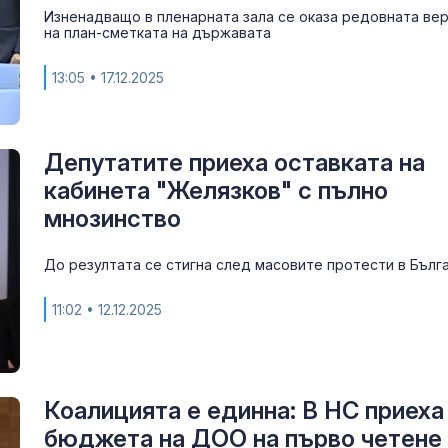
Изненадващо в пленарната зала се оказа редовната ве
на план-сметката на държавата
13:05
• 17.12.2025
Депутатите приеха оставката на
кабинета "Желязков" с пълно
мнозинство
До резултата се стигна след масовите протести в Бълг
Как християн
църквата нап
11:02
• 12.12.2025
Европа богат
Захарова: Ми
Коалицията е единна: В НС приеха
на Запада мо
превърнат Ук
бюджета на ДОО на първо четене
Дубай