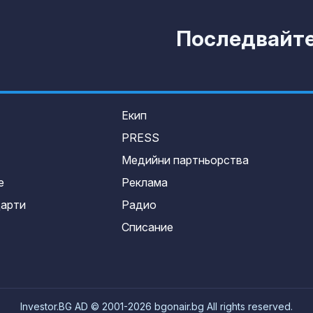
Последвайте 
Екип
PRESS
Медийни партньорства
е
Реклама
дарти
Радио
Списание
Investor.BG AD © 2001-2026 bgonair.bg All rights reserved.