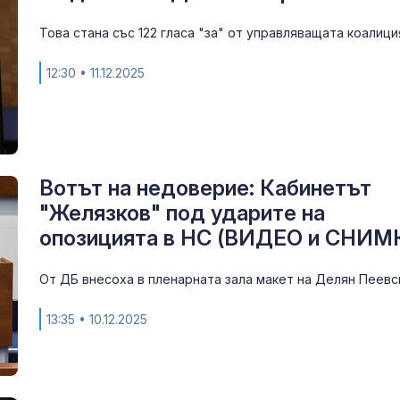
Това стана със 122 гласа "за" от управляващата коалици
Учени: Речта 
може да пре
12:30
• 11.12.2025
тревожност 
депресия
Ретроградния
ще направи ж
по-лесен за 5
Вотът на недоверие: Кабинетът
"Желязков" под ударите на
опозицията в НС (ВИДЕО и СНИМ
От ДБ внесоха в пленарната зала макет на Делян Пеевс
13:35
• 10.12.2025