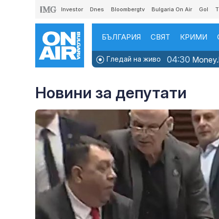
Investor
Dnes
Bloombergtv
Bulgaria On Air
Gol
T
БЪЛГАРИЯ
СВЯТ
КРИМИ
04:30
Гледай на живо
Money.b
Новини за депутати