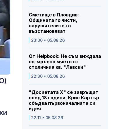
Сметище в Пловдив:
Общината го чисти,
нарушителите го
възстановяват
23:00 • 05.08.26
От Helpbook: Не съм виждала
по-мръсно място от
столичния кв. "Левски"
22:30 • 05.08.26
О)
"Досиетата Х" се завръщат
след 18 години, Крис Картър
сбъдва първоначалната си
идея
хи
22:11 • 05.08.26