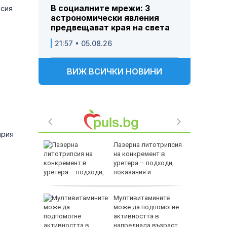
В социалните мрежи: 3
рсия
астрономически явления
предвещават края на света
21:57 • 05.08.26
ВИЖ ВСИЧКИ НОВИНИ
ария
ството и
Лазерна литотрипсия
равиха
на конкремент в
а
уретера – подходи,
показания и
противопоказания
лиардите
Мултивитамините
жеха да
може да подпомогне
райна в
активността в
напреднала възраст