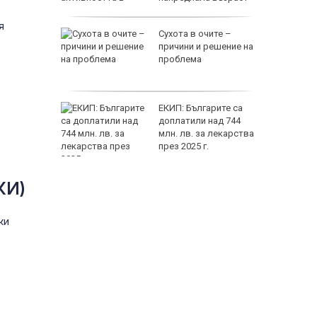
я
на децата
Сухота в очите –
дскаже
причини и решение на
и
проблема
т Хирон
ЕКИП: Българите са
ивотът
доплатили над 744
 зодии
млн. лв. за лекарства
през 2025 г.
КИ)
ки