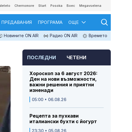
deteto
Chernomore
Start
Posoka
Boec
Megavselena
ПРЕДАВАНИЯ
ПРОГРАМА
ОЩЕ
Новините ON AIR
Радио ON AIR
Времето
ПОСЛЕДНИ
ЧЕТЕНИ
Хороскоп за 6 август 2026:
Ден на нови възможности,
важни решения и приятни
изненади
05:00 • 06.08.26
Рецепта за пухкави
италиански бухти с йогурт
23:30 • 05.08.26