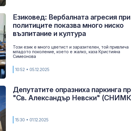
Езиковед: Вербалната агресия при
политиците показва много ниско
възпитание и култура
Този език е много цветист и заразителен, той привлича
младото поколение, което е жалко, каза Кристияна
Симеонова
10:52
• 05.12.2025
Депутатите опразниха паркинга п
"Св. Александър Невски" (СНИМ
15:30
• 01.12.2025