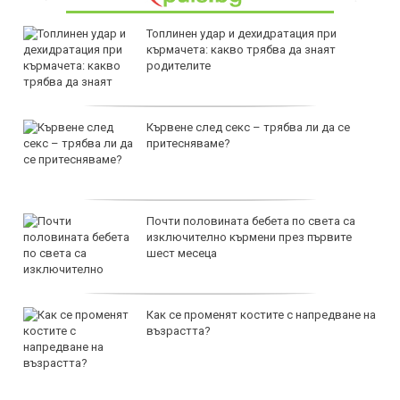
Топлинен удар и дехидратация при
кърмачета: какво трябва да знаят
родителите
Кървене след секс – трябва ли да се
притесняваме?
Почти половината бебета по света са
изключително кърмени през първите
шест месеца
Как се променят костите с напредване на
възрастта?