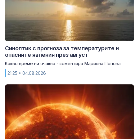
Синоптик с прогноза за температурите и
опасните явления през август
Какво време ни очаква - коментира Марияна Попова
21:25
• 04.08.2026