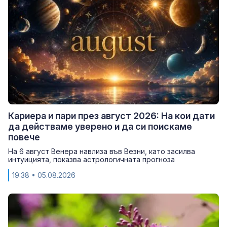
Кариера и пари през август 2026: На кои дати
да действаме уверено и да си поискаме
повече
На 6 август Венера навлиза във Везни, като засилва
интуицията, показва астрологичната прогноза
19:38
• 05.08.2026