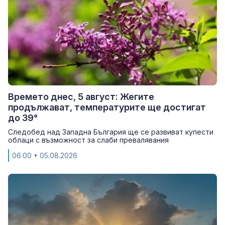
Времето днес, 5 август: Жегите
продължават, температурите ще достигат
до 39°
Следобед над Западна България ще се развиват купести
облаци с възможност за слаби превалявания
06:00
• 05.08.2026