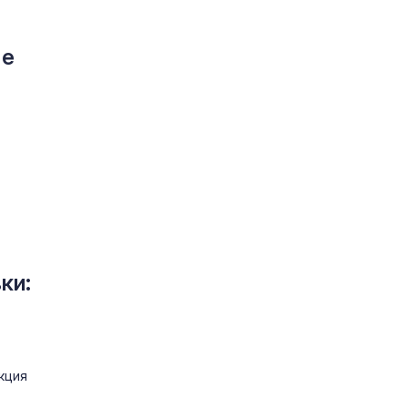
 е
ки:
кция