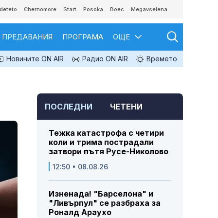
deteto
Chernomore
Start
Posoka
Boec
Megavselena
ПРЕДАВАНИЯ
ПРОГРАМА
ОЩЕ
Новините ON AIR
Радио ON AIR
Времето
ПОСЛЕДНИ
ЧЕТЕНИ
Тежка катастрофа с четири
коли и трима пострадали
затвори пътя Русе-Николово
12:50 • 08.08.26
Изненада! "Барселона" и
"Ливърпул" се разбраха за
Роналд Араухо