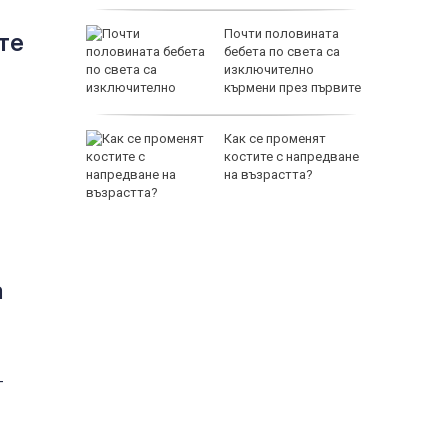
нерия в
Почти половината
те
я край в
бебета по света са
краински
изключително
ве
кърмени през първите
шест месеца
он нахлу
Как се променят
костите с напредване
на възрастта?
а
-