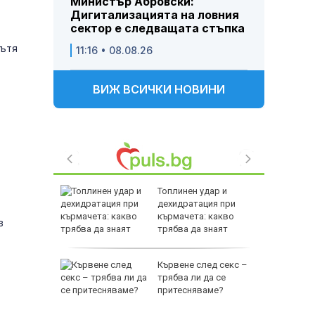
Министър Абровски:
Дигитализацията на ловния
сектор е следващата стъпка
пътя
11:16 • 08.08.26
ВИЖ ВСИЧКИ НОВИНИ
а
Топлинен удар и
т 31 юли
дехидратация при
кърмачета: какво
в
 върху
трябва да знаят
родителите
нтино
Кървене след секс –
зка
трябва ли да се
 бивша
притесняваме?
а УЕФА