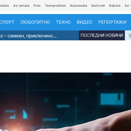
ialoto
Az-jenata
Puls
Teenproblem
Automedia
Imoti.net
Rabota
Az-
СПОРТ
ЛЮБОПИТНО
ТЕХНО
ВИДЕО
РЕПОРТАЖИ
з – семеен, приключенс...
ПОСЛЕДНИ НОВИНИ