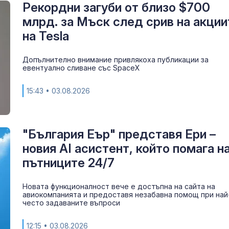
Рекордни загуби от близо $700
Пожар в рафи
млрд. за Мъск след срив на акции
Краснодарски
на Tesla
Русия след у
удар с дроно
Допълнително внимание привлякоха публикации за
евентуално сливане със SpaceX
Инцидент: Др
и се взриви в
българското
15:43
• 03.08.2026
въздушно
пространство
"България Еър" представя Ери –
новия AI асистент, който помага н
пътниците 24/7
Новата функционалност вече е достъпна на сайта на
авиокомпанията и предоставя незабавна помощ при най
често задаваните въпроси
12:15
• 03.08.2026