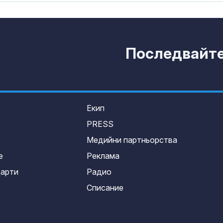
Последвайте 
Екип
PRESS
Медийни партньорства
е
Реклама
дарти
Радио
Списание