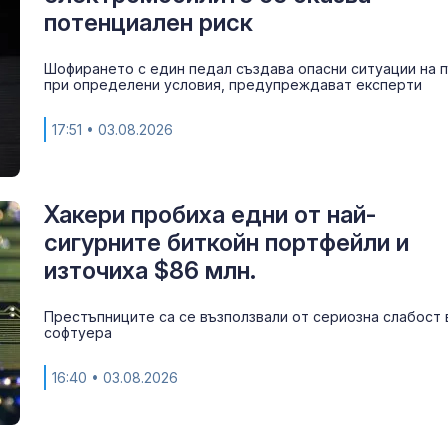
потенциален риск
Шофирането с един педал създава опасни ситуации на 
при определени условия, предупреждават експерти
17:51
• 03.08.2026
Хакери пробиха едни от най-
сигурните биткойн портфейли и
източиха $86 млн.
Министърът н
отбраната: О
усилихме
Престъпниците са се възползвали от сериозна слабост 
наблюденията
софтуера
въздушното пространство
16:40
• 03.08.2026
ФИФА и Инфа
отрекоха връ
между него и
служителка н