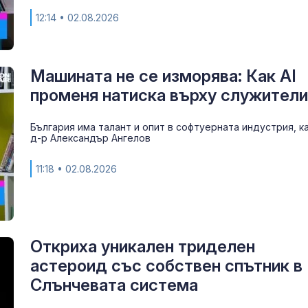
12:14
• 02.08.2026
Машината не се изморява: Как AI
променя натиска върху служител
България има талант и опит в софтуерната индустрия, к
д-р Александър Ангелов
11:18
• 02.08.2026
Откриха уникален триделен
астероид със собствен спътник в
Слънчевата система