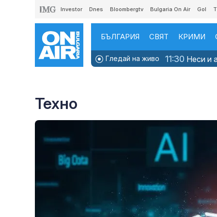
Investor
Dnes
Bloombergtv
Bulgaria On Air
Gol
T
БЪЛГАРИЯ
СВЯТ
КРИМИ
11:30
Гледай на живо
Неси и а
Техно