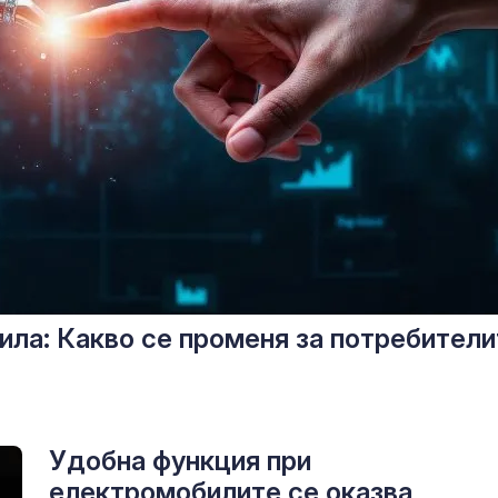
сила: Какво се променя за потребител
Удобна функция при
електромобилите се оказва