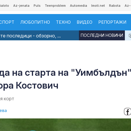
ialoto
Az-jenata
Puls
Teenproblem
Automedia
Imoti.net
Rabota
Az-
СПОРТ
ЛЮБОПИТНО
ТЕХНО
ВИДЕО
РЕПОРТАЖИ
е последици - обзорно, ...
ПОСЛЕДНИ НОВИНИ
да на старта на "Уимбълдън
ора Костович
я корт
ева