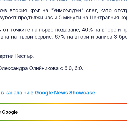
ъв втория кръг на "Уимбълдън" след като отст
Двубоят продължи час и 5 минути на Централния ко
 от точките на първо подаване, 40% на второ и п
вна на първи сервис, 67% на втори и записа 3 бре
артни Кеслър.
лександра Олийникова с 6:0, 6:0.
Страната ни с
позиционира 
дестинация з
космически у
 в канала ни в
Google News Showcase.
Една от 36: На
Острова се п
 Google
Lada Niva уник
хил. паунда