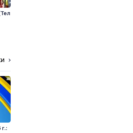
(Тел
КИ
г.: