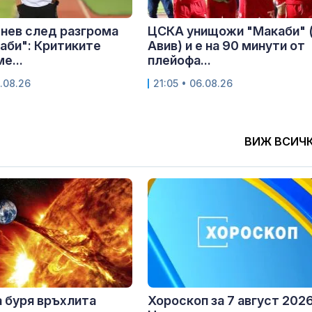
нев след разгрома
ЦСКА унищожи "Макаби" 
аби": Критиките
Авив) и е на 90 минути от
е...
плейофа...
.08.26
21:05 • 06.08.26
ВИЖ ВСИЧ
 буря връхлита
Хороскоп за 7 август 2026 