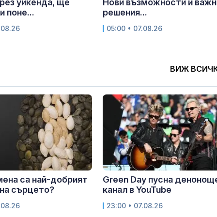
рез уикенда, ще
Нови възможности и важн
 поне...
решения...
.08.26
05:00 • 07.08.26
ВИЖ ВСИЧ
мена са най-добрият
Green Day пусна денонощ
на сърцето?
канал в YouTube
.08.26
23:00 • 07.08.26