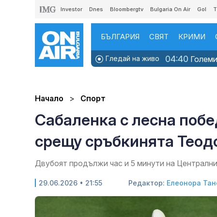
Investor
Dnes
Bloombergtv
Bulgaria On Air
Gol
T
БЪЛГАРИЯ
СВЯТ
КРИМИ
04:40
Гледай на живо
Големит
Начало
Спорт
Сабаленка с лесна побе
срещу сръбкинята Теод
Двубоят продължи час и 5 минути на Централни
29.06.2026 • 21:55
Редактор:
Елеонора Тан