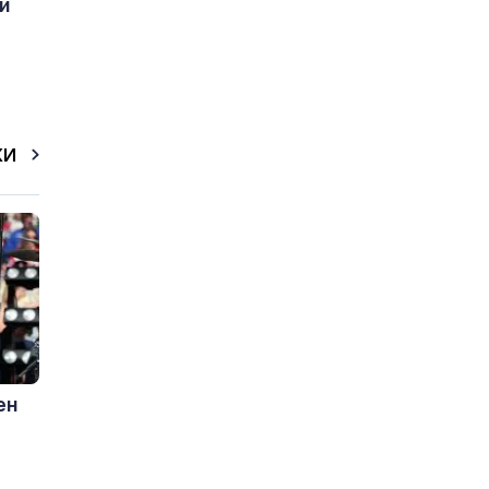
и
КИ
ен