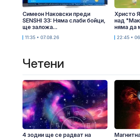
Симеон Наковски преди
Христо Я
SENSHI 33: Няма слаби бойци,
над "Мак
ще заложа...
няма да м
11:35 • 07.08.26
22:45 • 06
Четени
4 зодии ще се радват на
Магнитна