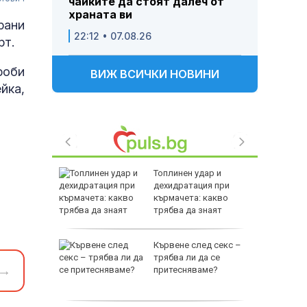
чайките да стоят далеч от
храната ви
рани
22:12 • 07.08.26
рт.
роби
ВИЖ ВСИЧКИ НОВИНИ
йка,
е
Топлинен удар и
като
дехидратация при
а
кърмачета: какво
слуги
трябва да знаят
родителите
Кървене след секс –
родава
трябва ли да се
→
ат за 22
притесняваме?