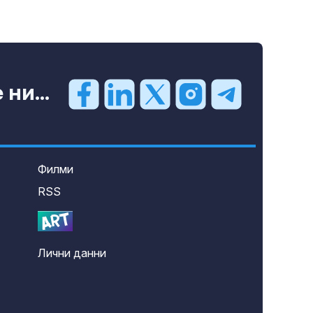
ни...
Филми
RSS
Лични данни