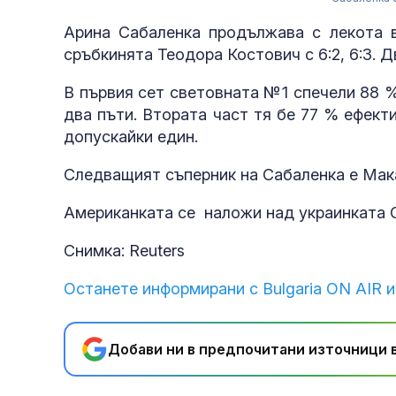
Арина Сабаленка продължава с лекота в
сръбкинята Теодора Костович с 6:2, 6:3. 
В първия сет световната №1 спечели 88 %
два пъти. Втората част тя бе 77 % ефекти
допускайки един.
Следващият съперник на Сабаленка е Мак
Американката се наложи над украинката О
Снимка: Reuters
Останете информирани с Bulgaria ON AIR и
Добави ни в предпочитани източници в