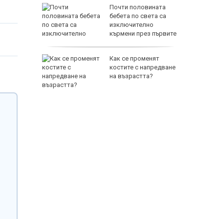
зни -
Почти половината
ои за
бебета по света са
изключително
кърмени през първите
шест месеца
и
Как се променят
ловдив с
костите с напредване
на възрастта?