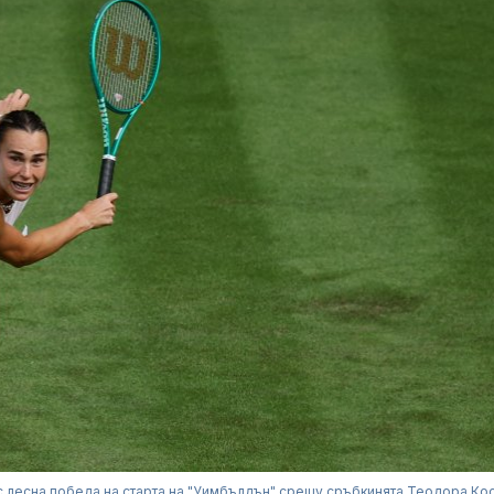
с лесна победа на старта на "Уимбълдън" срещу сръбкинята Теодора Ко