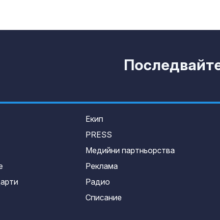
Последвайте 
Екип
PRESS
Медийни партньорства
е
Реклама
дарти
Радио
Списание