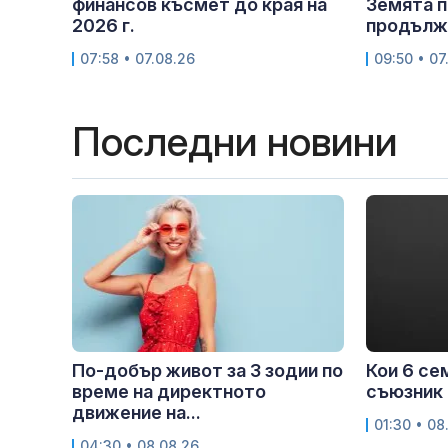
финансов късмет до края на
Земята п
2026 г.
продължи
07:58 • 07.08.26
09:50 • 07
Последни новини
По-добър живот за 3 зодии по
Кои 6 се
време на директното
съюзник 
движение на...
01:30 • 08
04:30 • 08.08.26