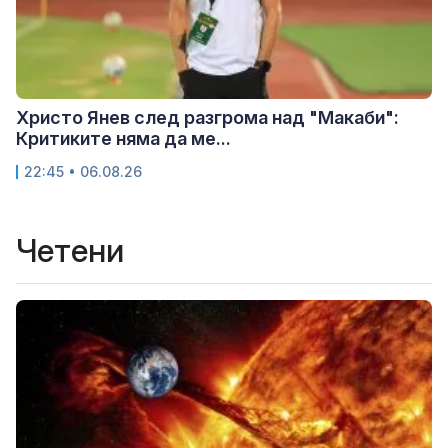
Христо Янев след разгрома над "Макаби":
Критиките няма да ме...
22:45 • 06.08.26
Четени