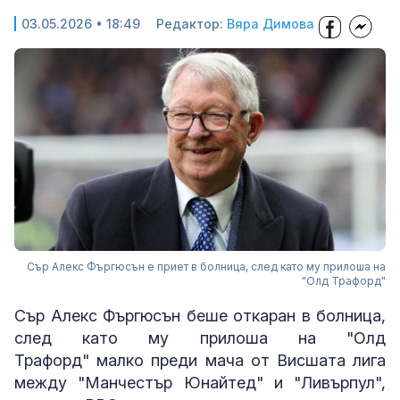
03.05.2026 • 18:49
Редактор:
Вяра Димова
Сър Алекс Фъргюсън е приет в болница, след като му прилоша на
"Олд Трафорд"
Сър Алекс Фъргюсън беше откаран в болница,
след като му прилоша на "Олд
Трафорд" малко преди мача от Висшата лига
между "Манчестър Юнайтед" и "Ливърпул",