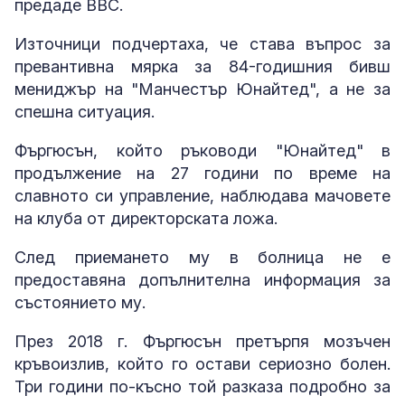
предаде BBC.
Източници подчертаха, че става въпрос за
превантивна мярка за 84-годишния бивш
мениджър на "Манчестър Юнайтед", а не за
спешна ситуация.
Фъргюсън, който ръководи "Юнайтед" в
продължение на 27 години по време на
славното си управление, наблюдава мачовете
на клуба от директорската ложа.
След приемането му в болница не е
предоставяна допълнителна информация за
състоянието му.
През 2018 г. Фъргюсън претърпя мозъчен
кръвоизлив, който го остави сериозно болен.
Три години по-късно той разказа подробно за