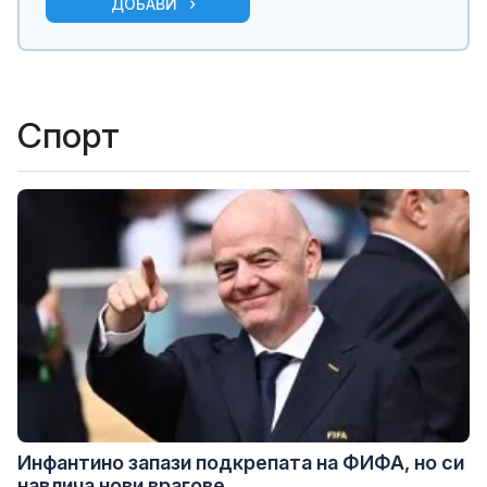
ДОБАВИ
Спорт
Инфантино запази подкрепата на ФИФА, но си
навлича нови врагове