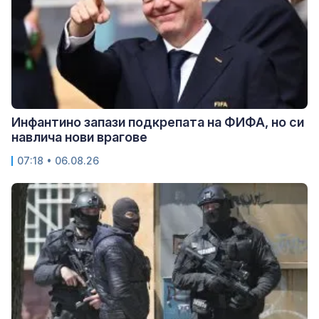
Инфантино запази подкрепата на ФИФА, но си
навлича нови врагове
07:18 • 06.08.26