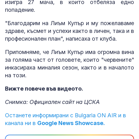
изигра 27 мача, в които отбеляза едно
попадение.
"Благодарим на Лиъм Купър и му пожелаваме
здраве, късмет и успехи както в личен, така и в
професионален план", написаха от клуба.
Припомняме, че Лиъм Купър има огромна вина
за голяма част от головете, които "червените"
инкасираха миналия сезон, както и в началото
на този.
Вижте повече във видеото.
Снимка: Официален сайт на ЦСКА
Останете информирани с Bulgaria ON AIR и в
канала ни в
Google News Showcase.