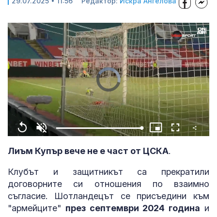
29.07.2025 • 11:56
Редактор:
Искра Ангелова
Video
Player
is
loading.
Share
Loaded
:
Replay
Unmute
Picture-
Fullscreen
100.00%
in-
Picture
Лиъм Купър вече не е част от ЦСКА
.
Клубът и защитникът са прекратили
договорните си отношения по взаимно
съгласие. Шотландецът се присъедини към
"армейците"
през септември 2024 година
и