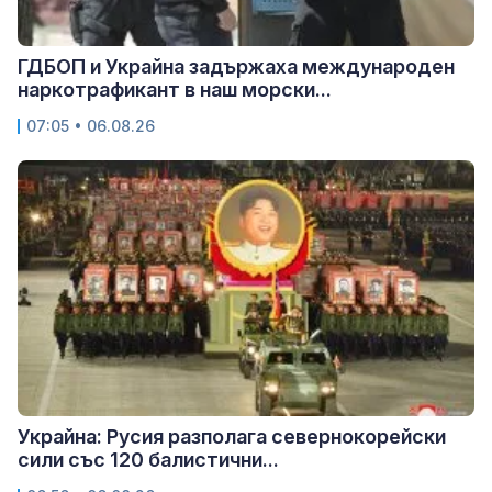
ГДБОП и Украйна задържаха международен
наркотрафикант в наш морски...
07:05 • 06.08.26
Украйна: Русия разполага севернокорейски
сили със 120 балистични...