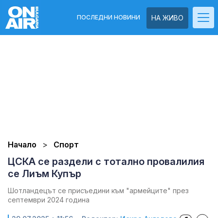
ПОСЛЕДНИ НОВИНИ
НА ЖИВО
Начало
Спорт
ЦСКА се раздели с тотално провалилия
се Лиъм Купър
Шотландецът се присъедини към "армейците" през
септември 2024 година