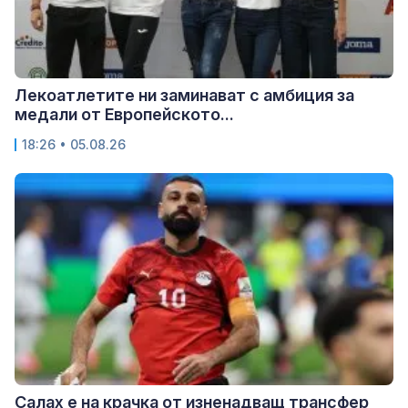
Лекоатлетите ни заминават с амбиция за
медали от Европейското...
18:26 • 05.08.26
Салах е на крачка от изненадващ трансфер