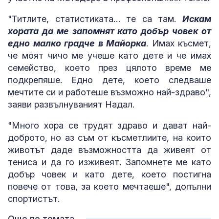
"Титлите, статистиката… те са там.
Искам
хората да ме запомнят като добър човек от
едно малко градче в Майорка
. Имах късмет,
че моят чичо ме учеше като дете и че имах
семейство, което през цялото време ме
подкрепяше. Едно дете, което следваше
мечтите си и работеше възможно най-здраво",
заяви развълнуваният Надал.
"Много хора се трудят здраво и дават най-
доброто, но аз съм от късметлиите, на които
животът даде възможността да живеят от
тениса и да го изживеят. Запомнете ме като
добър човек и като дете, което постигна
повече от това, за което мечтаеше", допълни
спортистът.
Още по темата