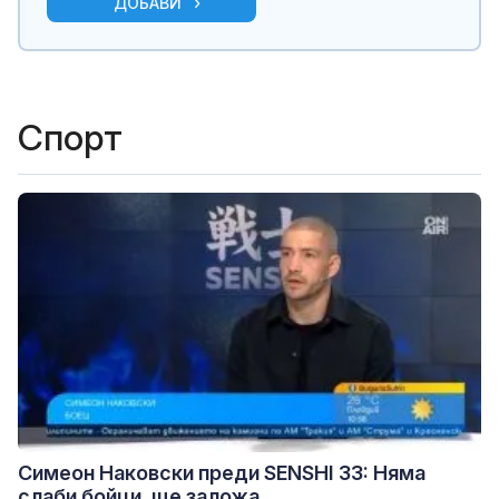
ДОБАВИ
Спорт
Симеон Наковски преди SENSHI 33: Няма
слаби бойци, ще заложа...