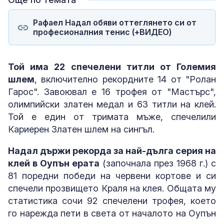
Рафаел Надал обяви оттеглянето си от
професионалния тенис (+ВИДЕО)
Той има 22 спечелени титли от Големия
шлем
, включително рекордните 14 от "Ролан
Гарос". Завоювал е 16 трофея от "Мастърс",
олимпийски златен медал и 63 титли на клей.
Той е един от тримата мъже, спечелили
Кариерен Златен шлем на сингъл.
Надал държи рекорда за най-дълга серия на
клей в Оупън ерата
(започнала през 1968 г.) с
81 поредни победи на червени кортове и си
спечели прозвището Краля на клея. Общата му
статистика сочи 92 спечелени трофея, което
го нарежда пети в света от началото на Оупън