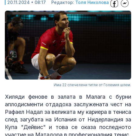
20.11.2024 • 08:17
Редактор:
Толя Николова
Има 22 спечелени титли от Големия шлем.
Хиляди фенове в залата в Малага с бурни
аплодисменти отдадоха заслужената чест на
Рафаел Надал за великата му кариера в тениса
след загубата на Испания от Нидерландия за
Купа "Дейвис" и това се оказа последното
участие на Матадора в професионалния тенис.