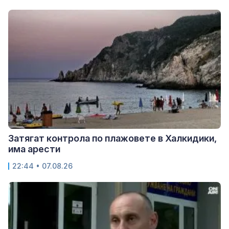
Затягат контрола по плажовете в Халкидики,
има арести
22:44 • 07.08.26