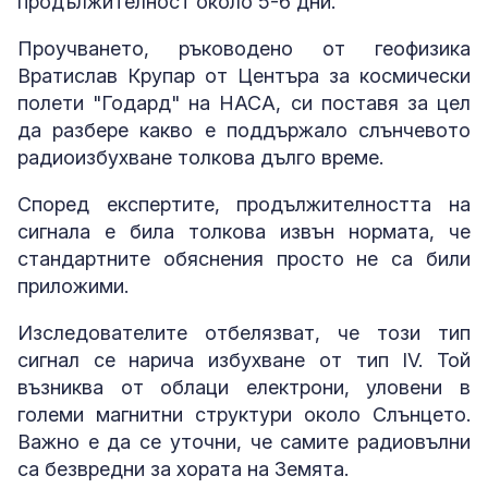
продължителност около 5-6 дни.
Проучването, ръководено от геофизика
Вратислав Крупар от Центъра за космически
полети "Годард" на НАСА, си поставя за цел
да разбере какво е поддържало слънчевото
радиоизбухване толкова дълго време.
Според експертите, продължителността на
сигнала е била толкова извън нормата, че
стандартните обяснения просто не са били
приложими.
Изследователите отбелязват, че този тип
сигнал се нарича избухване от тип IV. Той
възниква от облаци електрони, уловени в
големи магнитни структури около Слънцето.
Важно е да се уточни, че самите радиовълни
са безвредни за хората на Земята.