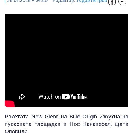
29.05.2026 • 06:40
Редактор:
Тодор Петров
Ракетата New Glenn на Blue Origin избухна на
пусковата площадка в Нос Канаверал, щата
Флорида.