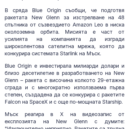
В сряда Blue Origin съобщи, че подготвя
ракетата New Glenn за изстрелване на 48
спътника от съзвездието Amazon Leo в ниска
околоземна орбита. Мисията е част от
усилията на компанията да изгради
широколентова сателитна мрежа, която да
конкурира системата Starlink на Мъск.
Blue Origin е инвестирала милиарди долари и
близо десетилетие в разработването на New
Glenn – ракета с височина колкото 29-етажна
сграда и с многократно използваема първа
степен, създадена да се конкурира с ракетите
Falcon на SpaceX и с още по-мощната Starship.
Мъск реагира в X на видеозапис от
експлозията на New Glenn с думите:
"Изключително неприятно. Ракетите са трудна