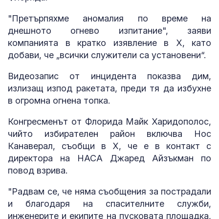
"Претърпяхме аномалия по време на
днешното огнево изпитание", заяви
компанията в кратко изявление в X, като
добави, че „всички служители са установени“.
Видеозапис от инцидента показва дим,
излизащ изпод ракетата, преди тя да избухне
в огромна огнена топка.
Конгресменът от Флорида Майк Харидополос,
чийто избирателен район включва Нос
Канаверал, съобщи в X, че е в контакт с
директора на НАСА Джаред Айзъкман по
повод взрива.
"Радвам се, че няма съобщения за пострадали
и благодаря на спасителните служби,
инженерите и екипите на пусковата площадка,