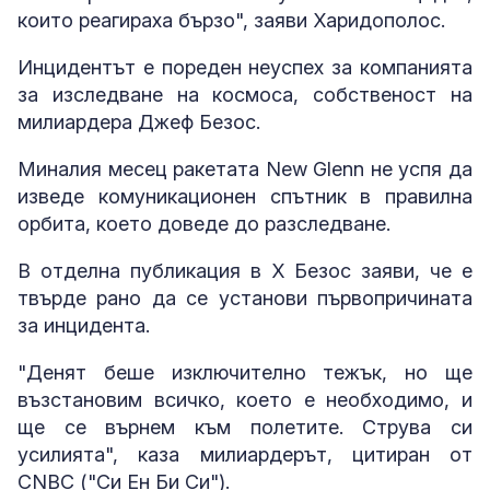
които реагираха бързо", заяви Харидополос.
Инцидентът е пореден неуспех за компанията
за изследване на космоса, собственост на
милиардера Джеф Безос.
Миналия месец ракетата New Glenn не успя да
изведе комуникационен спътник в правилна
орбита, което доведе до разследване.
В отделна публикация в X Безос заяви, че е
твърде рано да се установи първопричината
за инцидента.
"Денят беше изключително тежък, но ще
възстановим всичко, което е необходимо, и
ще се върнем към полетите. Струва си
усилията", каза милиардерът, цитиран от
CNBC ("Си Ен Би Си").