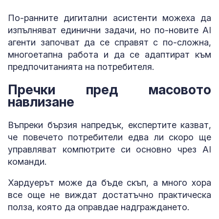
По-ранните дигитални асистенти можеха да
изпълняват единични задачи, но по-новите AI
агенти започват да се справят с по-сложна,
многоетапна работа и да се адаптират към
предпочитанията на потребителя.
Пречки пред масовото
навлизане
Въпреки бързия напредък, експертите казват,
че повечето потребители едва ли скоро ще
управляват компютрите си основно чрез AI
команди.
Хардуерът може да бъде скъп, а много хора
все още не виждат достатъчно практическа
полза, която да оправдае надграждането.