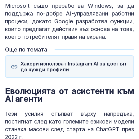
Microsoft също преработва Windows, за да
поддържа по-добре AI-управлявани работни
процеси, докато Google разработва функции,
които предлагат действия въз основа на това,
което потребителят прави на екрана.
Още по темата
Хакери използват Instagram AI за достъп
до чужди профили
Еволюцията от асистенти към
AI агенти
Тези усилия стъпват върху напредъка,
постигнат след като големите езикови модели
станаха масови след старта на ChatGPT през
2022 г.