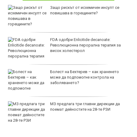
Защо рискът от исхемичен инсулт се
повишава в горещините?
FDA одобри Еnlicitide decanoate:
Революционна перорална терапия за
висок холестерол
Болест на Бехтерев – как храненето
може да подпомогне контрола на
заболяването?
МЗ предлага три главни дирекции да
поемат дейностите на 28-те РЗИ