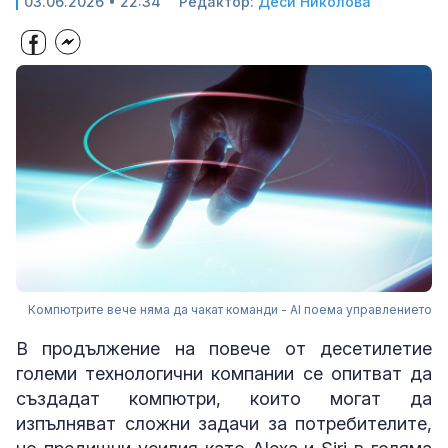
03.06.2026 • 22:34
Редактор:
Деси Николова
Компютрите вече няма да чакат команди - AI поема управлението
В продължение на повече от десетилетие
големи технологични компании се опитват да
създадат компютри, които могат да
изпълняват сложни задачи за потребителите,