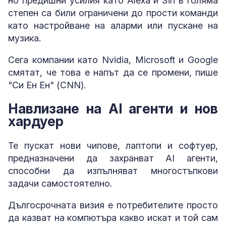
но предишни усилия като Alexa и Siri в голяма
степен са били ограничени до прости команди
като настройване на аларми или пускане на
музика.
Сега компании като Nvidia, Microsoft и Google
смятат, че това е напът да се промени, пише
"Си Ен Ен" (CNN).
Навлизане на AI агенти и нов
хардуер
Те пускат нови чипове, лаптопи и софтуер,
предназначени да захранват AI агенти,
способни да изпълняват многостъпкови
задачи самостоятелно.
Дългосрочната визия е потребителите просто
да казват на компютъра какво искат и той сам