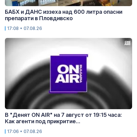
БАБХ и ДАНС иззеха над 600 литра опасни
препарати в Пловдивско
17:08 • 07.08.26
В "Денят ON AIR" на 7 август от 19:15 часа:
Как агенти под прикритие...
17:06 • 07.08.26