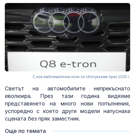
С кои емблематични коли се сбогувахме през 2025 г.
Светът на автомобилите непрекъснато
еволюира. През тази година видяхме
представянето на много нови попълнения,
успоредно с което други модели напуснаха
сцената без пряк заместник.
Още по темата