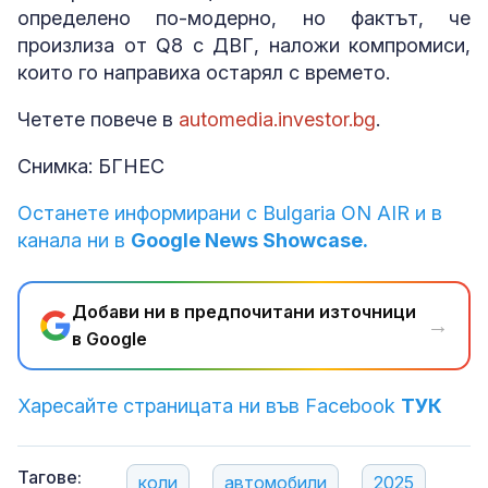
определено по-модерно, но фактът, че
произлиза от Q8 с ДВГ, наложи компромиси,
които го направиха остарял с времето.
Четете повече в
automedia.investor.bg
.
Снимка: БГНЕС
Останете информирани с Bulgaria ON AIR и в
канала ни в
Google News Showcase.
Добави ни в предпочитани източници
→
в Google
Харесайте страницата ни във Facebook
ТУК
Тагове:
коли
автомобили
2025