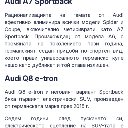
Audi A7 Sportback
Рационализацията на гамата от Audi
ефективно елиминира всички модели Spider и
Coupe, включително четириврати като A7
Sportback. Произхождащ от модела A6, с
промяната на поколението тази година,
германският седан придоби по-спортен вид,
което прави универсалното германско купе
нещо като дубликат и той става излишен.
Audi Q8 e-tron
Audi Q8 e-tron и неговият вариант Sportback
бяха първият електрически SUV, произведен
от германската марка през 2018 г.
Седем години след пускането си,
електрическото сцепление на SUV-тата е