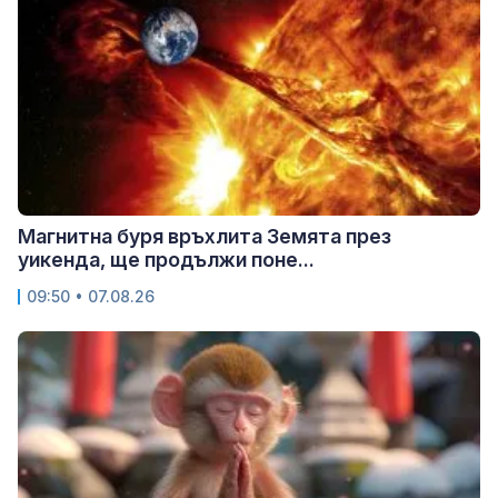
Магнитна буря връхлита Земята през
уикенда, ще продължи поне...
09:50 • 07.08.26