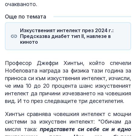
очакваното.
Още по темата
Изкуственият интелект през 2024 г.:
Предсказва диабет тип II, навлезе в
киното
Професор Джефри Хинтън, който спечели
Нобеловата награда за физика тази година за
приноса си към изкуствения интелект, изчисли,
че има 10 до 20 процента шанс изкуственият
интелект да причини изчезването на човешкия
вид. И то през следващите три десетилетия.
Хинтън сравнява човешкия интелект с мощни
системи за изкуствен интелект: "Обичам да
мисля така:
представете си себе си и едно