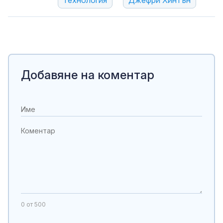
технология
Джефри Хинтън
Добавяне на коментар
0
от 500