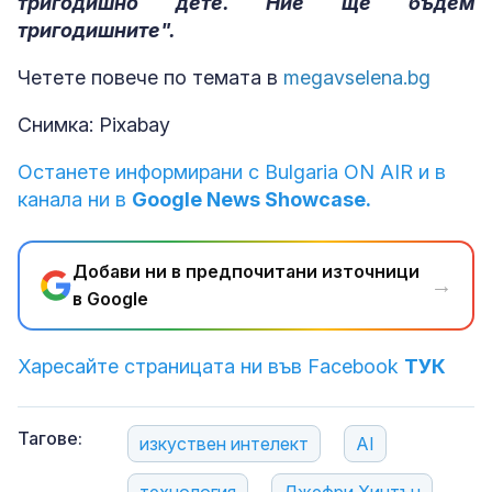
тригодишно дете. Ние ще бъдем
тригодишните".
Четете повече по темата в
megavselena.bg
Снимка: Pixabay
Останете информирани с Bulgaria ON AIR и в
канала ни в
Google News Showcase.
Добави ни в предпочитани източници
→
в Google
Харесайте страницата ни във Facebook
ТУК
Тагове:
изкуствен интелект
AI