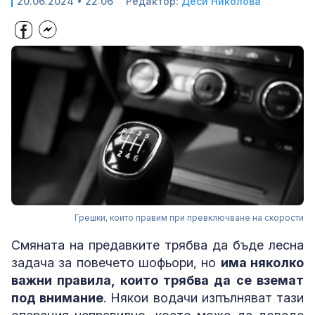
20.06.2024 • 22:06
Редактор:
Деси Николова
Грешки, които правим при превключване на скорости
Смяната на предавките трябва да бъде лесна
задача за повечето шофьори, но
има няколко
важни правила, които трябва да се вземат
под внимание
. Някои водачи изпълняват тази