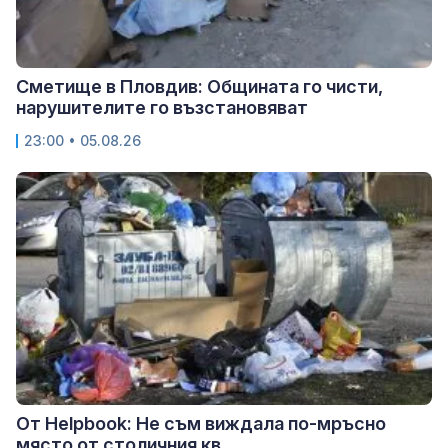
Сметище в Пловдив: Общината го чисти,
нарушителите го възстановяват
23:00 • 05.08.26
От Helpbook: Не съм виждала по-мръсно
място от столичния кв....