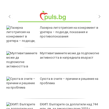
Лазерна литотрипсия на конкремент в
уретера – подходи, показания и
противопоказания
Мултивитамините може да подпомогне
активността в напреднала възраст
Сухота в очите – причини и решение на
проблема
ЕКИП: Българите са доплатили над 744
млн. лв. за лекарства през 2025 г.