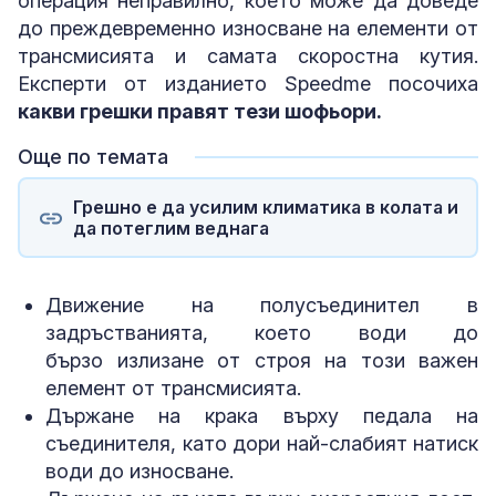
операция неправилно, което може да доведе
до преждевременно износване на елементи от
трансмисията и самата скоростна кутия.
Експерти от изданието Speedme посочиха
какви грешки правят тези шофьори.
Още по темата
Грешно е да усилим климатика в колата и
да потеглим веднага
Движение на полусъединител в
задръстванията, което води до
бързо излизане от строя на този важен
елемент от трансмисията.
Държане на крака върху педала на
съединителя, като дори най-слабият натиск
води до износване.