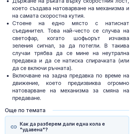
Държане на ръката върху скоростния лост,
което създава натоварване на механизма и
на самата скоростна кутия.
Стоене на едно място с натиснат
съединител. Това най-често се случва на
светофар, когато шофьорът изчаква
зеления сигнал, за да потегли. В такива
случаи трябва да се мине на неутрална
предавка и да се натиска спирачката (или
да се включи ръчната).
Включване на задна предавка по време на
движение, което предизвиква огромно
натоварване на механизма за смяна на
предаване.
Още по темата
Как да разберем дали една кола е
"удавена"?