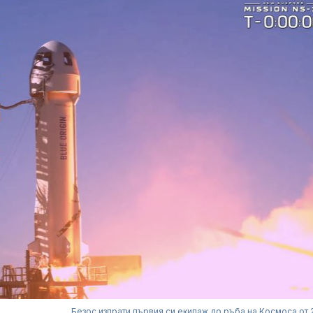
Безос изпрати първия си екипаж до ръба на Космоса от 2