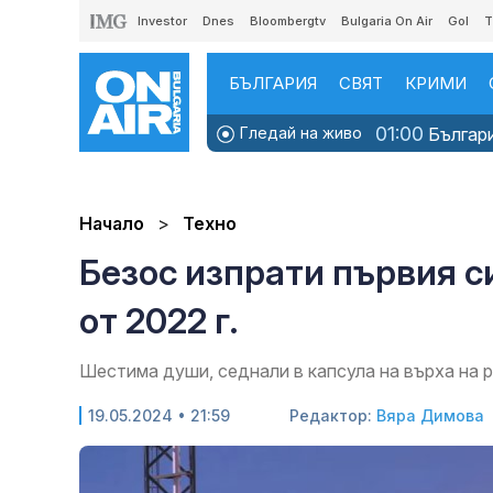
Investor
Dnes
Bloombergtv
Bulgaria On Air
Gol
T
БЪЛГАРИЯ
СВЯТ
КРИМИ
01:00
Гледай на живо
Българи
Начало
Техно
Безос изпрати първия с
от 2022 г.
Шестима души, седнали в капсула на върха на р
19.05.2024 • 21:59
Редактор:
Вяра Димова