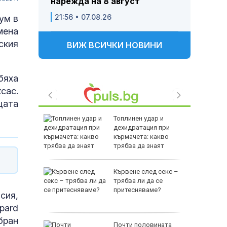
нарежда на 8 август
21:56 • 07.08.26
ум в
мена
ския
ВИЖ ВСИЧКИ НОВИНИ
бяха
сас.
цата
Топлинен удар и
родава
дехидратация при
ат за 22
кърмачета: какво
трябва да знаят
родителите
зни -
Кървене след секс –
ои за
трябва ли да се
притесняваме?
сия,
pard
бран
и
Почти половината