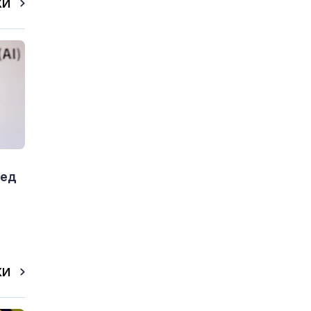
КИ
ред
КИ