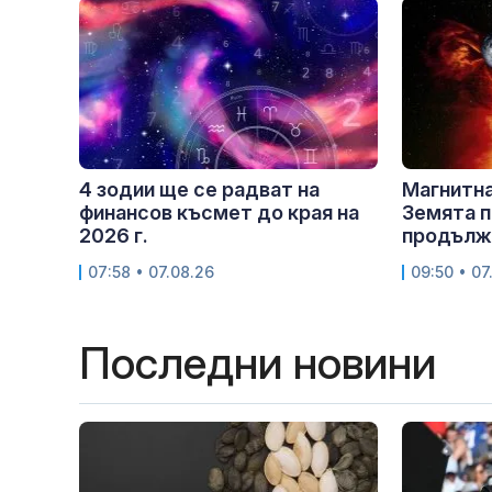
4 зодии ще се радват на
Магнитна
финансов късмет до края на
Земята п
2026 г.
продължи
07:58 • 07.08.26
09:50 • 07
Последни новини