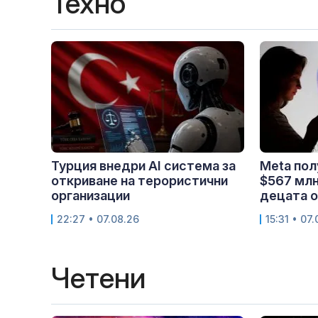
Техно
Турция внедри AI система за
Meta пол
откриване на терористични
$567 млн
организации
децата о
22:27 • 07.08.26
15:31 • 07
Четени