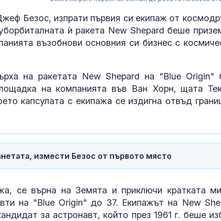
 Джеф Безос, изпрати първия си екипаж от космодр
суборбиталната ѝ ракета New Shepard беше призе
омпанията възобнови основния си бизнес с космиче
рха на ракетата New Shepard на "Blue Origin" 
лощадка на компанията във Ван Хорн, щата Тек
оето капсулата с екипажа се издигна отвъд грани
Една от 36: На
Острова се п
Lada Niva уник
хил. паунда
анетата, измести Безос от първото място
Венера във Ве
какво предст
зодиите?
жа, се върна на Земята и приключи кратката ми
вти на "Blue Origin" до 37. Екипажът на New She
ндидат за астронавт, който през 1961 г. беше из
Левски побед