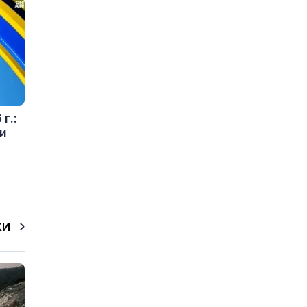
г.:
и
КИ