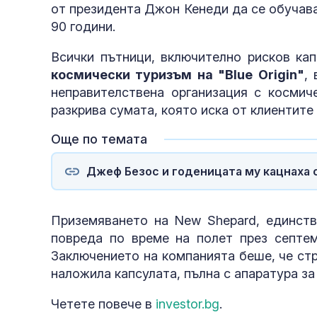
от президента Джон Кенеди да се обучава 
90 години.
Всички пътници, включително рисков ка
космически туризъм на "Blue Origin"
,
неправителствена организация с космиче
разкрива сумата, която иска от клиентите 
Още по темата
Джеф Безос и годеницата му кацнаха 
Приземяването на New Shepard, единстве
повреда по време на полет през септем
Заключението на компанията беше, че стр
наложила капсулата, пълна с апаратура за
Четете повече в
investor.bg
.