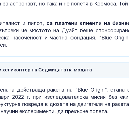
за астронавт, но така и не полетя в Космоса. Той 
Локомотив П
2:0
питалист и пилот,
са платени клиенти на бизне
Завръщането 
 въпреки че мястото на Дуайт беше спонсориран
на Олимпийск
ска насоченост и частна фондация. "Blue Origin
е подкопаван
си.
глобалните с
с хеликоптер на Седмицата на модата
ната действаща ракета на "Blue Origin", стана 
ври 2022 г. при изследователска мисия без еки
уктурна повреда в дюзата на двигателя на ракета
 научни експерименти, да прекъсне полета.