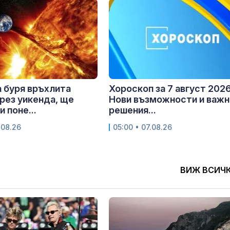
 буря връхлита
Хороскоп за 7 август 2026 
рез уикенда, ще
Нови възможности и важн
 поне...
решения...
.08.26
05:00 • 07.08.26
ВИЖ ВСИЧ