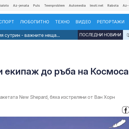
ialoto
Az-jenata
Puls
Teenproblem
Automedia
Imoti.net
Rabota
Az-
СПОРТ
ЛЮБОПИТНО
ТЕХНО
ВИДЕО
РЕПОРТАЖИ
я сутрин - важните неща...
ПОСЛЕДНИ НОВИНИ
и екипаж до ръба на Космоса
акетата New Shepard, бяха изстреляни от Ван Хорн