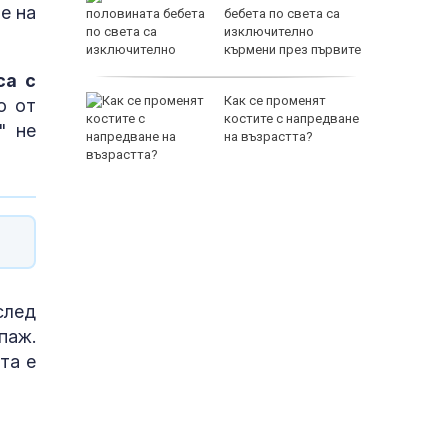
е на
ловдив с
бебета по света са
изключително
кърмени през първите
шест месеца
са с
на Русия
Как се променят
о от
ите игри
костите с напредване
" не
е на
на възрастта?
анкции
след
паж.
та е