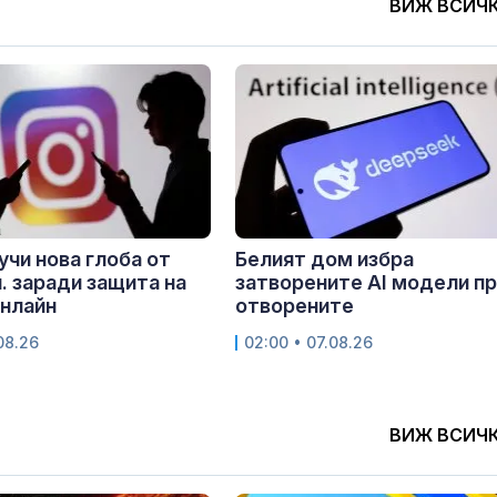
ВИЖ ВСИЧ
учи нова глоба от
Белият дом избра
. заради защита на
затворените AI модели п
нлайн
отворените
.08.26
02:00 • 07.08.26
ВИЖ ВСИЧ