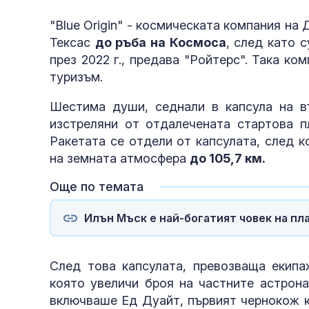
"Blue Origin" - космическата компания на
Тексас
до ръба на Космоса
, след като 
през 2022 г., предава "Ройтерс". Така к
туризъм.
Шестима души, седнали в капсула на въ
изстреляни от отдалечената стартова п
Ракетата се отдели от капсулата, след к
на земната атмосфера
до 105,7 км.
Още по темата
Илън Мъск е най-богатият човек на пл
След това капсулата, превозваща екипа
която увеличи броя на частните астрона
включваше Ед Дуайт, първият чернокож ка