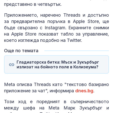
представено в четвъртък.
Приложението, наречено Threads и достъпно
за предварителна поръчка в Apple Store, ще
бъде свързано с Instagram. Екранните снимки
на Apple Store показват табло за управление,
което изглежда подобно на Twitter.
Още по темата
Гладиаторска битка: Мъск и Зукърбърг
излизат на бойното поле в Колизеума?
Meta описва Threads като "текстово базирано
приложение за чат", информира
dnes.bg
.
Този ход е поредният в съперничеството
между шефа на Meta Марк Зукърбърг и