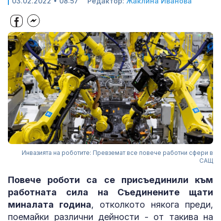
03.02.2022 • 08:57
Редактор:
Жаклина Иванова
Инвазията на роботите: Превземат все повече работни сфери в
САЩ
Повече роботи са се присъединили към
работната сила на Съединените щати
миналата година
, отколкото някога преди,
поемайки различни дейности - от такива на