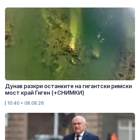
Дунав разкри останките на гигантски римски
мост край Гиген (+СНИМКИ)
10:40 • 08.08.26