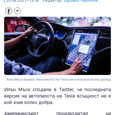
25.08.2021 • 13:16
Редактор:
Здравко Черкезов
Илън Мъск призна: Автопилотът на Tesla не е кой знае колко добър
Илън Мъск сподели в Twitter, че последнaта
версия на автопилота на Tesla всъщност не е
кой знае колко добра.
Американският производител на