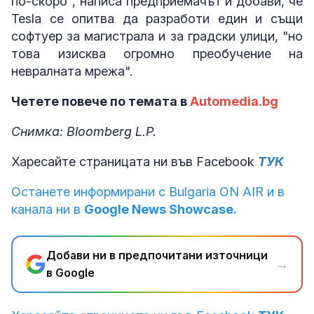
по-скоро", написа предприемачът и добави, че
Tesla се опитва да разработи един и същи
софтуер за магистрала и за градски улици, "но
това изисква огромно преобучение на
невралната мрежа".
Четете повече по темата в
Automedia.bg
Снимка: Bloomberg L.P.
Харесайте страницата ни във Facebook
ТУК
Останете информирани с Bulgaria ON AIR и в
канала ни в
Google News Showcase.
Добави ни в предпочитани източници
→
в Google