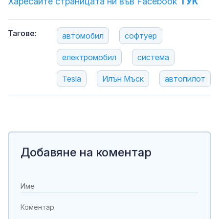
Харесайте страницата ни във Facebook
ТУК
Тагове:
автомобил
софтуер
електромобил
система
Tesla
Илън Мъск
автопилот
Добавяне на коментар